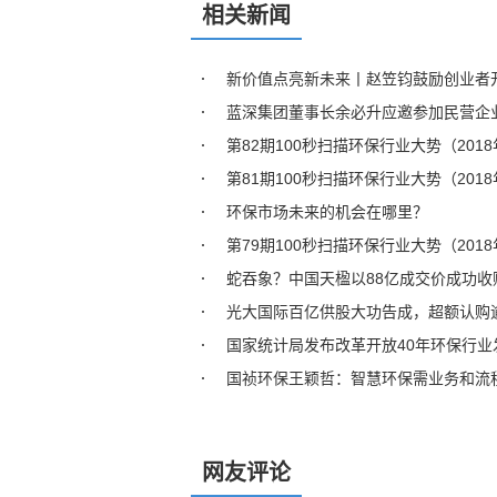
相关新闻
新价值点亮新未来丨赵笠钧鼓励创业者
蓝深集团董事长余必升应邀参加民营企
第82期100秒扫描环保行业大势（2018年
第81期100秒扫描环保行业大势（2018年
环保市场未来的机会在哪里？
第79期100秒扫描环保行业大势（2018
蛇吞象？中国天楹以88亿成交价成功收购欧
光大国际百亿供股大功告成，超额认购
国家统计局发布改革开放40年环保行业
国祯环保王颖哲：智慧环保需业务和流
网友评论