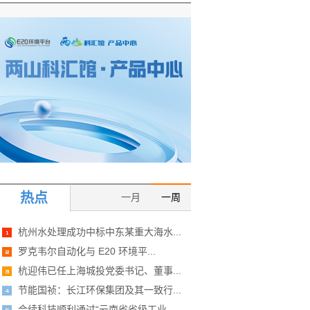
热点
一月
一周
杭州水处理成功中标中东某重大海水...
罗克韦尔自动化与 E20 环境平...
杭迎伟已任上海城投党委书记、董事...
节能国祯：长江环保集团及其一致行...
合续科技顺利通过“云南省省级工业...