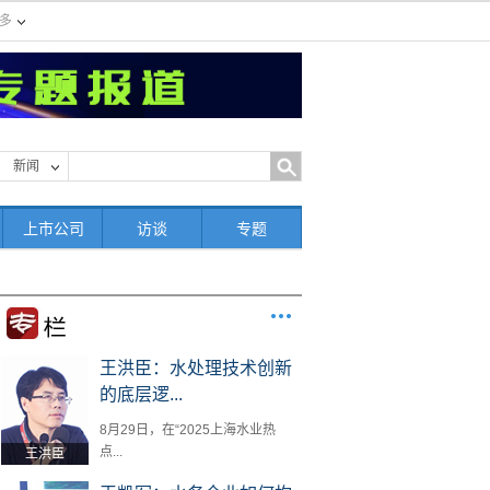
多
新闻
上市公司
访谈
专题
王洪臣：水处理技术创新
的底层逻...
8月29日，在“2025上海水业热
点...
王洪臣