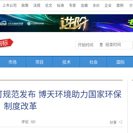
上市公司
政策
法规
论文
标准
专家
会展
水价
企业
案例
更
至
市场
项目
技术
社会
国际
可规范发布 博天环境助力国家环保
制度改革
评论（
0
）
分享