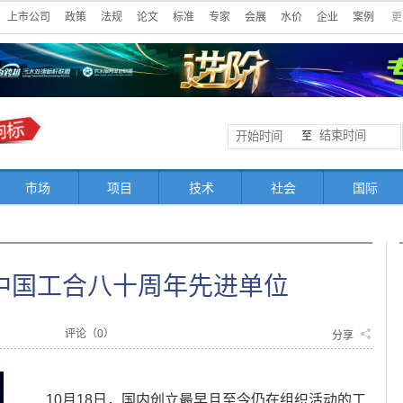
上市公司
政策
法规
论文
标准
专家
会展
水价
企业
案例
更
至
市场
项目
技术
社会
国际
中国工合八十周年先进单位
评论（
0
）
分享
10月18日，国内创立最早且至今仍在组织活动的工