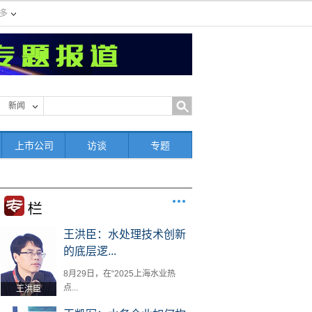
多
新闻
上市公司
访谈
专题
王洪臣：水处理技术创新
的底层逻...
8月29日，在“2025上海水业热
点...
王洪臣