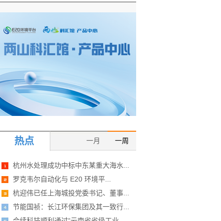
热点
一月
一周
杭州水处理成功中标中东某重大海水...
罗克韦尔自动化与 E20 环境平...
杭迎伟已任上海城投党委书记、董事...
节能国祯：长江环保集团及其一致行...
合续科技顺利通过“云南省省级工业...