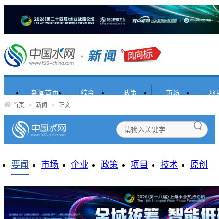
新闻首页
综合
政策
市场
项
首页
>
新闻
>
正文
要闻
市场
企业
政策
项目
技术
原创