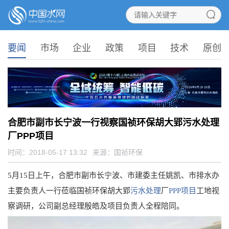
要闻
市场
企业
政策
项目
技术
原创
合肥市副市长宁波一行视察国祯环保胡大郢污水处理
厂PPP项目
时间：2018-05-17 13:32
来源：
国祯环保
5月15日上午，合肥市副市长宁波、市建委主任姚凯、市排水办
主要负责人一行莅临国祯环保胡大郢
污水处理
厂
PPP项目
工地视
察调研，公司副总经理殷皓及项目负责人全程陪同。