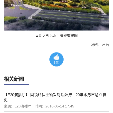
▲胡大郢污水厂景观效果图
编辑：汪茵
1
赞
相关新闻
【E20演播厅】 国祯环保王颖哲对话薛涛：20年水务市场兴衰
史
来源：E20演播厅
时间：2018-05-14 17:45