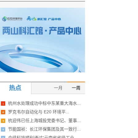
热点
一月
一周
杭州水处理成功中标中东某重大海水...
罗克韦尔自动化与 E20 环境平...
杭迎伟已任上海城投党委书记、董事...
节能国祯：长江环保集团及其一致行...
合续科技顺利通过“云南省省级工业...