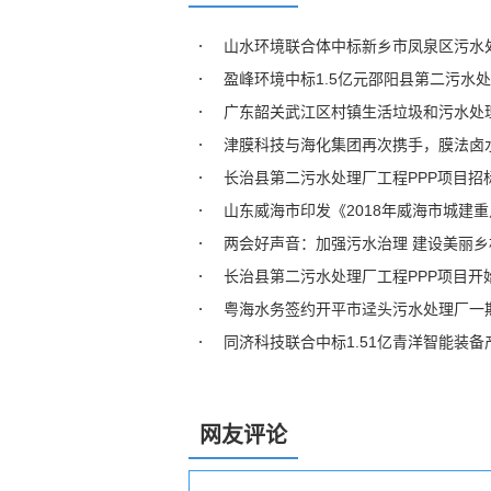
山水环境联合体中标新乡市凤泉区污水处理
盈峰环境中标1.5亿元邵阳县第二污水处
广东韶关武江区村镇生活垃圾和污水处理
津膜科技与海化集团再次携手，膜法卤
长治县第二污水处理厂工程PPP项目招
山东威海市印发《2018年威海市城建
两会好声音：加强污水治理 建设美丽乡
长治县第二污水处理厂工程PPP项目开
粤海水务签约开平市迳头污水处理厂一
同济科技联合中标1.51亿青洋智能装
网友评论