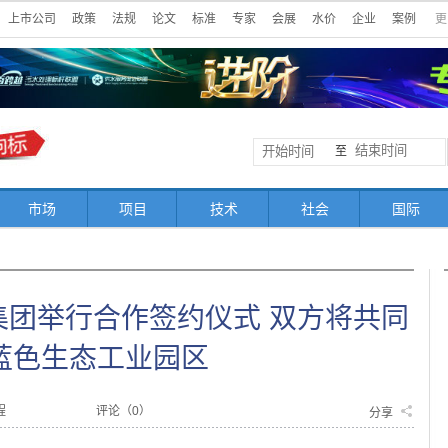
上市公司
政策
法规
论文
标准
专家
会展
水价
企业
案例
更
至
市场
项目
技术
社会
国际
集团举行合作签约仪式 双方将共同
蓝色生态工业园区
程
评论（
0
）
分享