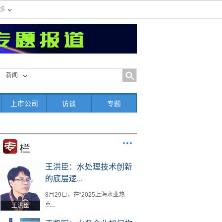
多
新闻
上市公司
访谈
专题
王洪臣：水处理技术创新
的底层逻...
8月29日，在“2025上海水业热
点...
王洪臣