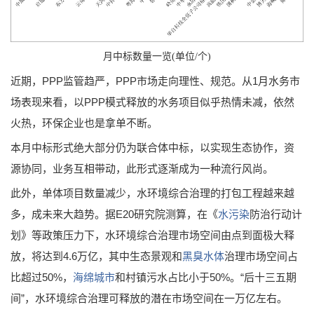
月中标数量一览(单位/个)
近期，PPP监管趋严，PPP市场走向理性、规范。从1月水务市
场表现来看，以PPP模式释放的水务项目似乎热情未减，依然
火热，环保企业也是拿单不断。
本月中标形式绝大部分仍为联合体中标，以实现生态协作，资
源协同，业务互相带动，此形式逐渐成为一种流行风尚。
此外，单体项目数量减少，水环境综合治理的打包工程越来越
多，成未来大趋势。据E20研究院测算，在《
水污染
防治行动计
划》等政策压力下，水环境综合治理市场空间由点到面极大释
放，将达到4.6万亿，其中生态景观和
黑臭水体
治理市场空间占
比超过50%，
海绵城市
和村镇污水占比小于50%。“后十三五期
间”，水环境综合治理可释放的潜在市场空间在一万亿左右。