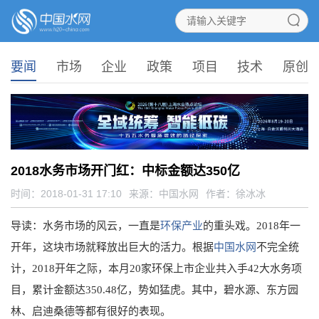
要闻
市场
企业
政策
项目
技术
原创
2018水务市场开门红：中标金额达350亿
时间：2018-01-31 17:10
来源：
中国水网
作者：徐冰冰
导读：水务市场的风云，一直是
环保产业
的重头戏。2018年一
开年，这块市场就释放出巨大的活力。根据
中国水网
不完全统
计，2018开年之际，本月20家环保上市企业共入手42大水务项
目，累计金额达350.48亿，势如猛虎。其中，碧水源、东方园
林、启迪桑德等都有很好的表现。