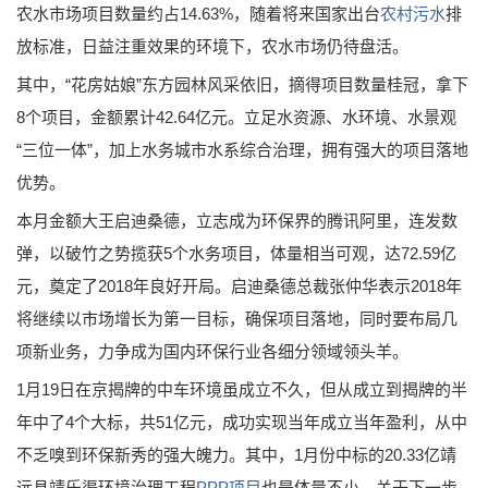
农水市场项目数量约占14.63%，随着将来国家出台
农村污水
排
放标准，日益注重效果的环境下，农水市场仍待盘活。
其中，“花房姑娘”东方园林风采依旧，摘得项目数量桂冠，拿下
8个项目，金额累计42.64亿元。立足水资源、水环境、水景观
“三位一体”，加上水务城市水系综合治理，拥有强大的项目落地
优势。
本月金额大王启迪桑德，立志成为环保界的腾讯阿里，连发数
弹，以破竹之势揽获5个水务项目，体量相当可观，达72.59亿
元，奠定了2018年良好开局。启迪桑德总裁张仲华表示2018年
将继续以市场增长为第一目标，确保项目落地，同时要布局几
项新业务，力争成为国内环保行业各细分领域领头羊。
1月19日在京揭牌的中车环境虽成立不久，但从成立到揭牌的半
年中了4个大标，共51亿元，成功实现当年成立当年盈利，从中
不乏嗅到环保新秀的强大魄力。其中，1月份中标的20.33亿靖
远县靖乐渠环境治理工程
PPP项目
也是体量不小。关于下一步