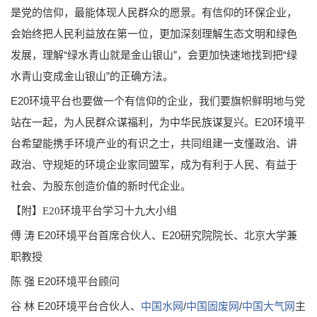
是党的信仰，最能体现人民群众的愿景。有信仰的环保企业，
会始终把人民利益放在第一位，更加深刻理解生态文明和绿色
发展，理解“绿水青山就是金山银山”，会更加快速地找到把“绿
水青山变成金山银山”的正确方法。
E20环境平台也要做一个有信仰的企业，我们要旗帜鲜明地与党
站在一起，为人民群众谋福利，为中华民族谋复兴。E20环境平
台希望能携手环境产业的有识之士，共同组建一支懂政治、讲
政治、守规矩的环境企业家同盟军，成为有利于人民、有益于
社会、为股东创造价值的新时代企业。
【附】E20环境平台学习十九大小组
傅 涛 E20环境平台首席合伙人、E20研
究院院长、北京大学兼
职教授
陈 强 E20环境平台顾问
谷 林 E20环境平台合伙人、
中国水网
/
中国固废网
/
中国大气网
主