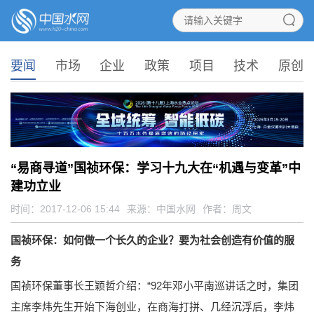
要闻
市场
企业
政策
项目
技术
原创
“易商寻道”国祯环保：学习十九大在“机遇与变革”中
建功立业
时间：2017-12-06 15:44
来源：
中国水网
作者：周文
国祯环保：如何做一个长久的企业？要为社会创造有价值的服
务
国祯环保董事长王颖哲介绍：“92年邓小平南巡讲话之时，集团
主席李炜先生开始下海创业，在商海打拼、几经沉浮后，李炜