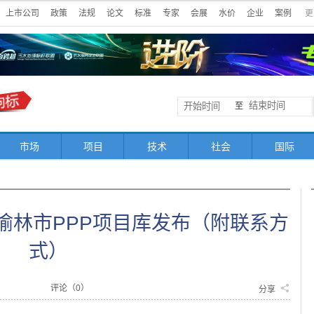
上市公司
政策
法规
论文
标准
专家
会展
水价
企业
案例
更
至
市场
项目
技术
社会
国际
陕西榆林市PPP项目库发布（附联系方
式）
评论（
0
）
分享