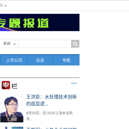
多
新闻
上市公司
访谈
专题
王洪臣：水处理技术创新
的底层逻...
8月29日，在“2025上海水业热
点...
王洪臣