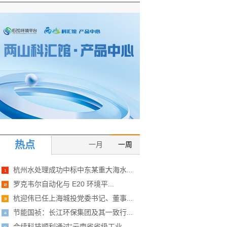
热点
一月
一周
杭州水处理成功中标中东某重大海水...
罗克韦尔自动化与 E20 环境平...
杭迎伟已任上海城投党委书记、董事...
节能国祯：长江环保集团及其一致行...
合续科技顺利通过“云南省省级工业...