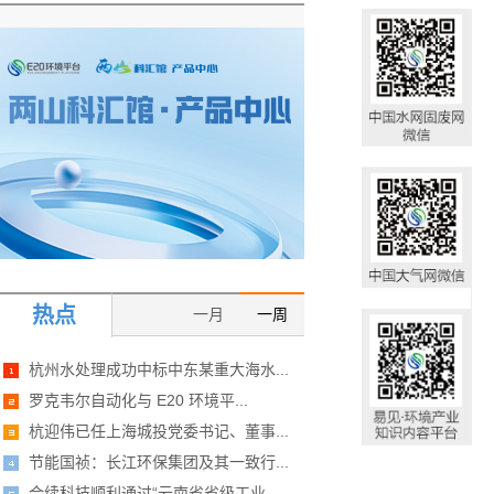
热点
一月
一周
杭州水处理成功中标中东某重大海水...
罗克韦尔自动化与 E20 环境平...
杭迎伟已任上海城投党委书记、董事...
节能国祯：长江环保集团及其一致行...
合续科技顺利通过“云南省省级工业...