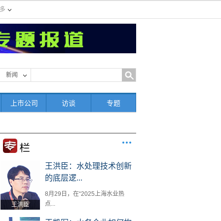
多
新闻
上市公司
访谈
专题
王洪臣：水处理技术创新
的底层逻...
8月29日，在“2025上海水业热
点...
王洪臣