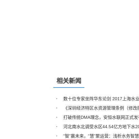
相关新闻
数十位专家坐阵华东论剑 2017上海水
《深圳经济特区水资源管理条例（修改
打破传统DMA理念，安恒水联网正式发布
河北南水北调受水区44.54亿方地下水2
“智”赢未来，“慧”聚运营：浅析水务智