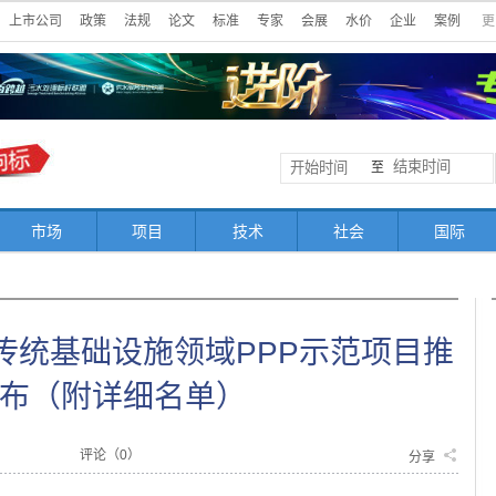
上市公司
政策
法规
论文
标准
专家
会展
水价
企业
案例
更
至
市场
项目
技术
社会
国际
批传统基础设施领域PPP示范项目推
布（附详细名单）
评论（
0
）
分享