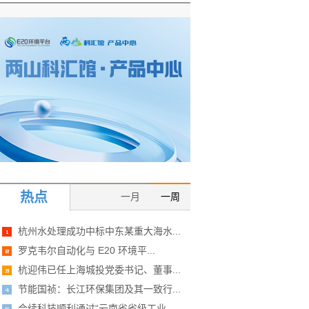
热点
一月
一周
杭州水处理成功中标中东某重大海水...
罗克韦尔自动化与 E20 环境平...
杭迎伟已任上海城投党委书记、董事...
节能国祯：长江环保集团及其一致行...
合续科技顺利通过“云南省省级工业...