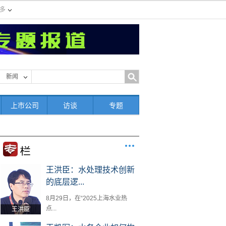
多
新闻
上市公司
访谈
专题
王洪臣：水处理技术创新
的底层逻...
8月29日，在“2025上海水业热
点...
王洪臣