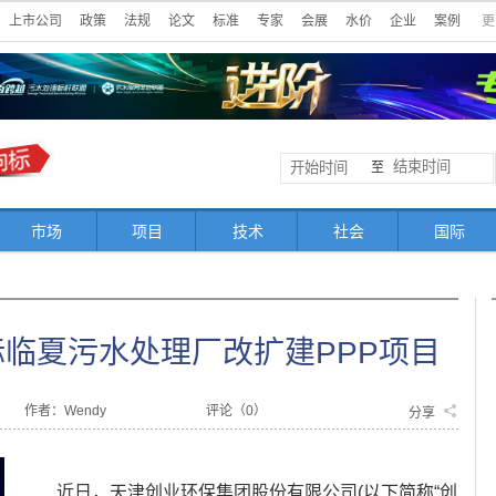
上市公司
政策
法规
论文
标准
专家
会展
水价
企业
案例
更
至
市场
项目
技术
社会
国际
标临夏污水处理厂改扩建PPP项目
作者：Wendy
评论（
0
）
分享
近日，天津创业环保集团股份有限公司(以下简称“创