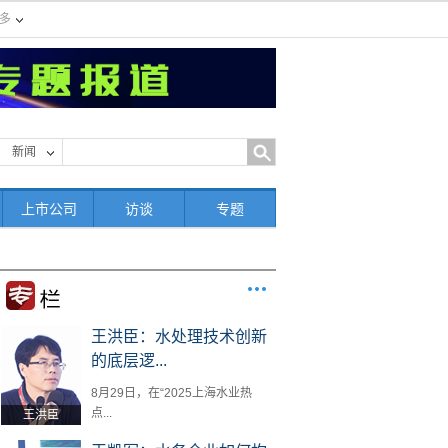
多
新闻
上市公司
访谈
专题
王洪臣：水处理技术创新
的底层逻...
8月29日，在“2025上海水业热
点...
王洪臣