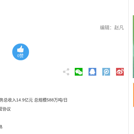
编辑：赵凡
0
赞
总收入14.9亿元 总规模588万吨/日
营协议
熟