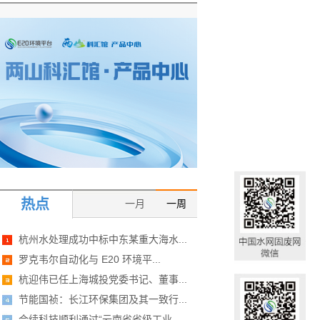
热点
一月
一周
杭州水处理成功中标中东某重大海水...
罗克韦尔自动化与 E20 环境平...
杭迎伟已任上海城投党委书记、董事...
节能国祯：长江环保集团及其一致行...
合续科技顺利通过“云南省省级工业...