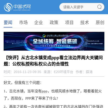
要闻
市场
企业
政策
项目
技术
原创
【快评】从古北水镇变成ppp看立法边界两大关键问
题：公权私授和私权公占的合理性
时间：2016-11-23 09:35
来源：
E20环境平台
作者：薛涛
好文，但我有三个问题：
1、古北水镇，当年没有ppp，也顺风顺水地做了，眼看着就火
了，而现在，PPP来了带来了什么?
2、两年之前有一次去爬长城被刚完工的古北水镇挡在门外强迫