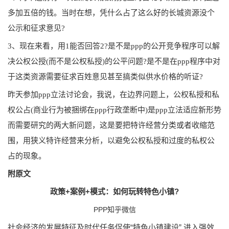
多加五倍的钱。当时在想，凭什么占了这么好的长城资源没个
公示和征求意见?
3、现在来看，用1能否回答2?是不是ppp的公开竞争程序可以解
决公权公授(而不是公权私授)的公平问题?是不是在ppp程序中对
于这类资源需要征求百姓意见甚至搞类似供水价格的听证?
昨天参加ppp立法讨论会，我说，在边界问题上，公权私授和私
权公占(商业行为被捆绑在ppp行政垄断中)是ppp立法适应新形势
而需要研究的两大新问题，
这是要把特许经营分类或者收缩范
围，用狭义特许经营来分析，以避免公权私授和过度的私权公
占的现象。
附原文
政策+案例+模式：如何玩转特色小镇?
PPP知乎微信
社会经济的发展特征及时代任务促使“特色小镇建设” 进入强效