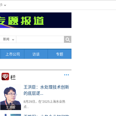
多
新闻
上市公司
访谈
专题
王洪臣：水处理技术创新
的底层逻...
8月29日，在“2025上海水业热
点...
王洪臣