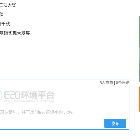
三项大奖
值
有千秋
实基础实现大发展
5
人参与
|
0
条评论