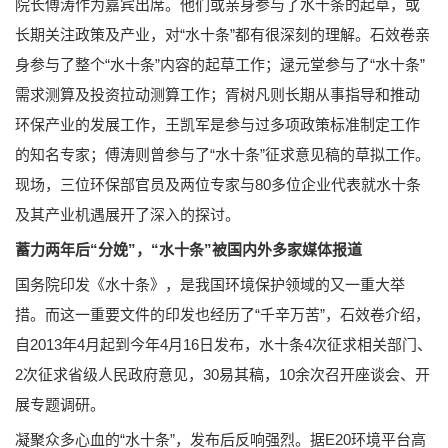
院长傅涛作为嘉宾出席。他们或亲身参与了水十条的起草，或
长期关注政策及产业，对“水十条”都有很深刻的理解。石效卷亲
身参与了整个“水十条”内容的起草工作；逯元堂参与了“水十条”
需求测算及投资拉动测算工作；胥树凡则长期从事指导和推动
环保产业的发展工作，王凯军是参与过多项政策标准制定工作
的知名专家；傅涛则曾参与了“水十条”征求意见稿的草拟工作。
现场，三位环保部官员及两位专家与80多位企业代表就水十条
及其产业机遇展开了深入的探讨。
蓄力两年后“分娩”，“水十条”被国内外多家媒体报道
国务院印发《水十条》，是我国环境保护领域的又一重大举
措。而这一重要文件的印发也经历了“千辛万苦”，石效卷介绍，
自2013年4月起到今年4月16日发布，水十条4次征求相关部门、
2次征求省级人民政府意见，30易其稿，10余次召开座谈会、开
展专题调研。
凝聚众多心血的“水十条”，发布后反响强烈。据E20环境平台高