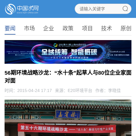
要闻
市场
企业
政策
项目
技术
原创
56期环境战略沙龙：“水十条”起草人与80位企业家面
对面
时间：2015-04-24 17:17
来源：
E20环境平台
作者：李晓佳