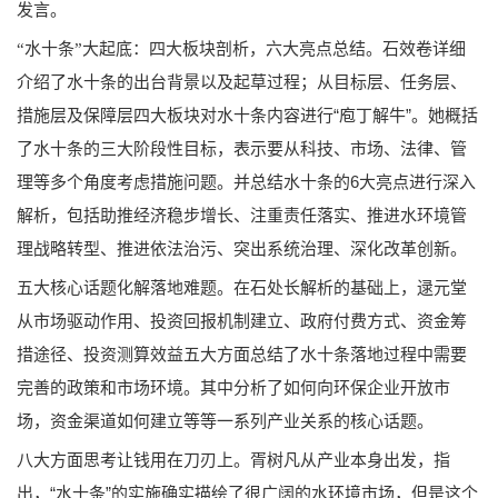
发言。
石效卷详细
“水十条”大起底：四大板块剖析，六大亮点总结。
介绍了水十条的出台背景以及起草过程；从目标层、任务层、
措施层及保障层四大板块对水十条内容进行“庖丁解牛”。她概括
了水十条的三大阶段性目标，表示要从科技、市场、法律、管
理等多个角度考虑措施问题。并总结水十条的6大亮点进行深入
解析，包括助推经济稳步增长、注重责任落实、推进水环境管
理战略转型、推进依法治污、突出系统治理、深化改革创新。
在石处长解析的基础上，逯元堂
五大核心话题化解落地难题。
从市场驱动作用、投资回报机制建立、政府付费方式、资金筹
措途径、投资测算效益五大方面总结了水十条落地过程中需要
完善的政策和市场环境。其中分析了如何向环保企业开放市
场，资金渠道如何建立等等一系列产业关系的核心话题。
胥树凡从产业本身出发，指
八大方面思考让钱用在刀刃上。
出，“水十条”的实施确实描绘了很广阔的水环境市场，但是这个