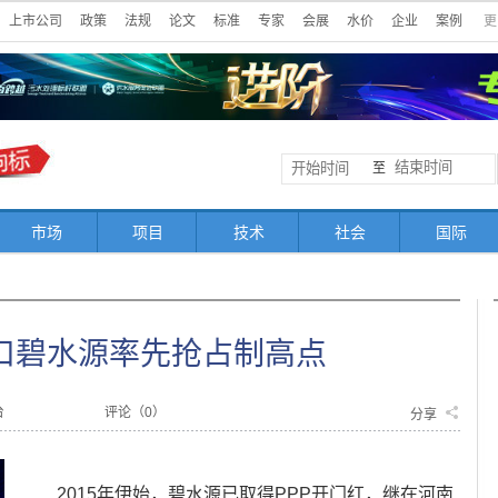
上市公司
政策
法规
论文
标准
专家
会展
水价
企业
案例
更
至
市场
项目
技术
社会
国际
风口碧水源率先抢占制高点
台
评论（
0
）
分享
2015年伊始，碧水源已取得PPP开门红，继在河南