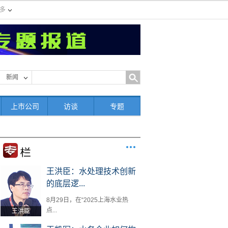
多
新闻
上市公司
访谈
专题
王洪臣：水处理技术创新
的底层逻...
8月29日，在“2025上海水业热
点...
王洪臣