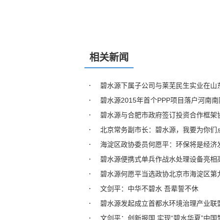
相关新闻
碧水源下属子公司与莱芜民生实业在山
碧水源2015年首个PPP项目落户河南南
碧水源与合肥市政府签订投资合作框架
北京常务副市长：碧水源，我要为你们
海淀区政协委员何愿平：环保将是经济
碧水源便携式单兵作战水处理设备亮相
碧水源何愿平当选政协北京市海淀区第
文剑平：中华不碧水 吾辈誓不休
碧水源发起成立首都水环境治理产业联
文剑平：创新报国 实现“碧水华夏”中国