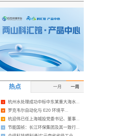
热点
一月
一周
杭州水处理成功中标中东某重大海水...
罗克韦尔自动化与 E20 环境平...
杭迎伟已任上海城投党委书记、董事...
节能国祯：长江环保集团及其一致行...
合续科技顺利通过“云南省省级工业...