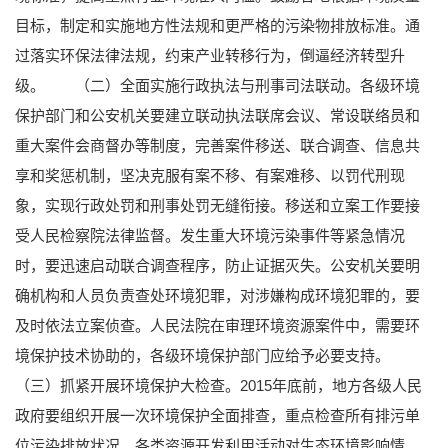
目标，制定和实施地方性法规和更严格的污染物排放标准。通
过落实环保法律法规，约束产业转移行为，倒逼经济转型升
级。
（二）全面实施行政执法与刑事司法联动。各级环境
保护部门和公安机关要建立联动执法联席会议、常设联络员和
重大案件会商督办等制度，完善案件移送、联合调查、信息共
享和奖惩机制，坚决克服有案不移、有案难移、以罚代刑现
象，实现行政处罚和刑事处罚无缝衔接。移送和立案工作要接
受人民检察院法律监督。发生重大环境污染事件等紧急情况
时，要迅速启动联合调查程序，防止证据灭失。公安机关要明
确机构和人员负责查处环境犯罪，对涉嫌构成环境犯罪的，要
及时依法立案侦查。人民法院在审理环境资源案件中，需要环
境保护技术协助的，各级环境保护部门应给予必要支持。
（三）抓紧开展环境保护大检查。2015年底前，地方各级人民
政府要组织开展一次环境保护全面排查，重点检查所有排污单
位污染排放状况，各类资源开发利用活动对生态环境影响情