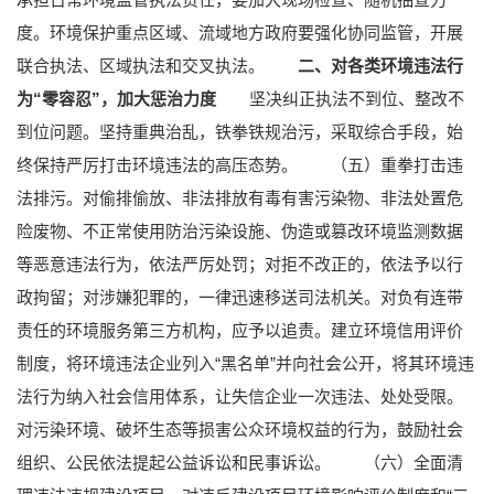
度。环境保护重点区域、流域地方政府要强化协同监管，开展
联合执法、区域执法和交叉执法。
二、对各类环境违法行
为“零容忍”，加大惩治力度
坚决纠正执法不到位、整改不
到位问题。坚持重典治乱，铁拳铁规治污，采取综合手段，始
终保持严厉打击环境违法的高压态势。
（五）重拳打击违
法排污。对偷排偷放、非法排放有毒有害污染物、非法处置危
险废物、不正常使用防治污染设施、伪造或篡改环境监测数据
等恶意违法行为，依法严厉处罚；对拒不改正的，依法予以行
政拘留；对涉嫌犯罪的，一律迅速移送司法机关。对负有连带
责任的环境服务第三方机构，应予以追责。建立环境信用评价
制度，将环境违法企业列入“黑名单”并向社会公开，将其环境违
法行为纳入社会信用体系，让失信企业一次违法、处处受限。
对污染环境、破坏生态等损害公众环境权益的行为，鼓励社会
组织、公民依法提起公益诉讼和民事诉讼。
（六）全面清