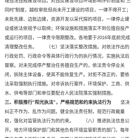
理违法违规建设项目。对违反建设项目环境影响评价制度和“三
同时”制度，越权审批但尚未开工建设的项目，一律不得开工；
未批先建、边批边建，资源开发以采代探的项目，一律停止建
设或依法依规予以取缔；环保设施和措施落实不到位擅自投产
或运行的项目，一律责令限期整改。各地要于2016年底前完成
清理整改任务。
（七）坚决落实整改措施。对依法作出的
行政处罚、行政命令等具体行政行为的执行情况，实施执法后
督察。对未完成停产整治任务擅自生产的，依法责令停业关
闭，拆除主体设备，使其不能恢复生产。对拒不改正的，要依
法采取强制执行措施。对非诉执行案件，环境保护、工商、供
水、供电等部门和单位要配合人民法院落实强制措施。
三、积极推行“阳光执法”，严格规范和约束执法行为
坚决
纠正不作为、乱作为问题。健全执法责任制，规范行政裁量
权，强化对监管执法行为的约束。
（八）推进执法信息公
开。地方环境保护部门和其他负有环境监管职责的部门，每年