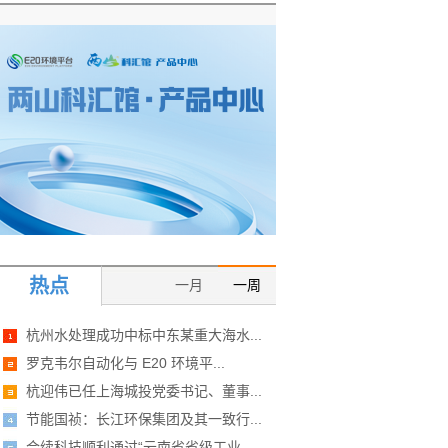
热点
一月
一周
杭州水处理成功中标中东某重大海水...
罗克韦尔自动化与 E20 环境平...
杭迎伟已任上海城投党委书记、董事...
节能国祯：长江环保集团及其一致行...
合续科技顺利通过“云南省省级工业...