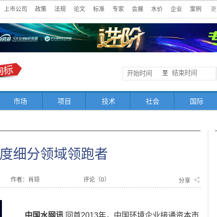
上市公司
政策
法规
论文
标准
专家
会展
水价
企业
案例
更
至
市场
项目
技术
社会
国际
度细分领域领跑者
作者：肖琼
评论（
0
）
分享
中国水网讯
回首2013年，中国环境企业接通资本市