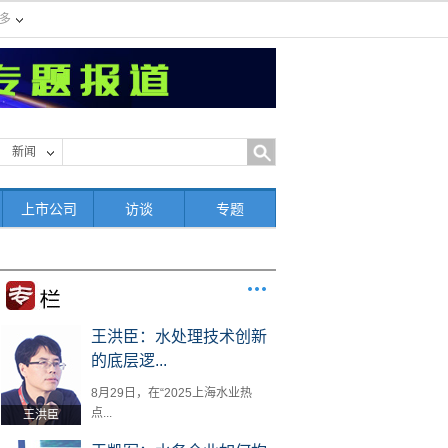
多
新闻
上市公司
访谈
专题
王洪臣：水处理技术创新
的底层逻...
8月29日，在“2025上海水业热
点...
王洪臣