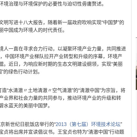
环境治理与环境保护的必要性与迫切性毋庸赘述。
文明写进十八大报告，随着新一届政府吹响实现“中国梦”的
丽中国成为环境人的时代责任。
境人一直在寻求合力行动，以凝聚环境产业力量，共同推进
0年，中国环境产业梯队拉开产业转型和升级的序幕，环境产
盟。近日，为响应新时期的生态文明建设纲领，实现“美丽
国”的绿色行动计划。
打造“水清澈〃土地清澈〃空气清澈”的“清澈中国”为宗旨，将
产业界和社会力量的共同参与，推动环境产业的升级和转
现碧水蓝天的美丽中国梦。
北京新世纪日航饭店举行的“
2013（第七届）环境技术论坛
”
宝贞将出席并宣读倡议书。王宝贞也特为“清澈中国”行动题