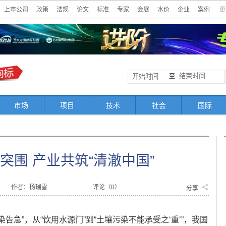
上市公司
政策
法规
论文
标准
专家
会展
水价
企业
案例
更
至
市场
项目
技术
社会
国际
突围 产业共筑“清澈中国”
作者：杨瑞雪
评论（
0
）
分享
染告急”，从“饮用水源门”到“土壤污染不能承受之‘重’”，我国