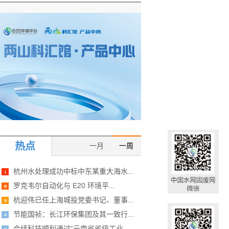
热点
一月
一周
杭州水处理成功中标中东某重大海水...
罗克韦尔自动化与 E20 环境平...
杭迎伟已任上海城投党委书记、董事...
节能国祯：长江环保集团及其一致行...
合续科技顺利通过“云南省省级工业...