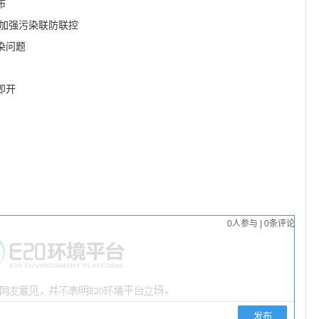
布
 加强污染联防联控
染问题
即开
0
人参与
|
0
条评论