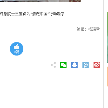
终身院士王宝贞为“清澈中国”行动题字
编辑：杨瑞雪
0
赞