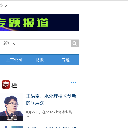
多
新闻
上市公司
访谈
专题
王洪臣：水处理技术创新
的底层逻...
8月29日，在“2025上海水业热
点...
王洪臣