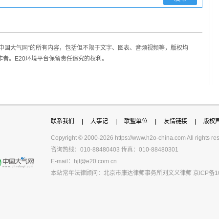
/中国大气网“的所有内容，包括但不限于文字、图表、音频视频等，版权均
作者。E20环境平台保留责任追究的权利。
联系我们
|
大事记
|
联盟单位
|
友情链接
|
版权
Copyright © 2000-
2026 https://www.h2o-china.com All righ
咨询热线：010-88480403 传真：010-88480301
E-mail：
hjf@e20.com.cn
本站常年法律顾问：北京市康达律师事务所刘文义律师
京ICP备1