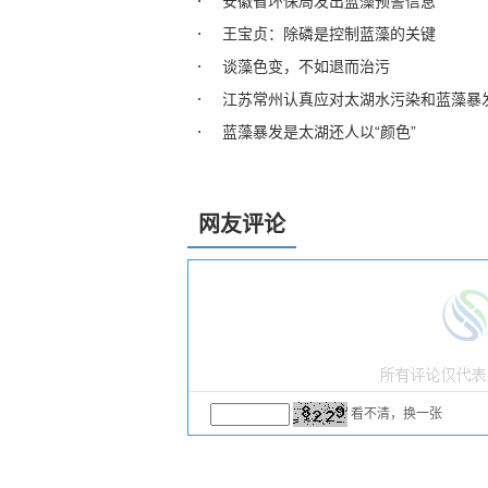
安徽省环保局发出蓝藻预警信息
王宝贞：除磷是控制蓝藻的关键
谈藻色变，不如退而治污
江苏常州认真应对太湖水污染和蓝藻暴
蓝藻暴发是太湖还人以“颜色”
网友评论
看不清，换一张