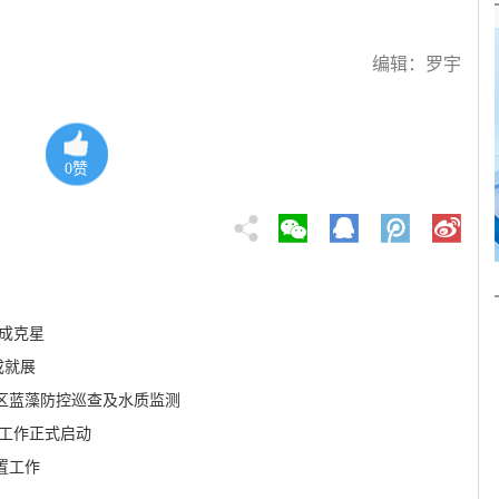
编辑：罗宇
0
赞
成克星
成就展
区蓝藻防控巡查及水质监测
警工作正式启动
置工作