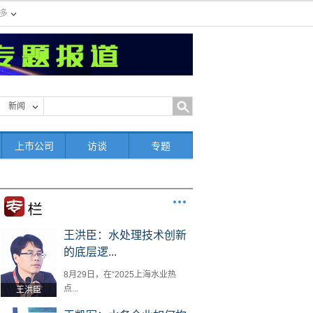
多
新闻
上市公司
访谈
专题
王洪臣：水处理技术创新
的底层逻...
8月29日，在“2025上海水业热
点...
王洪臣