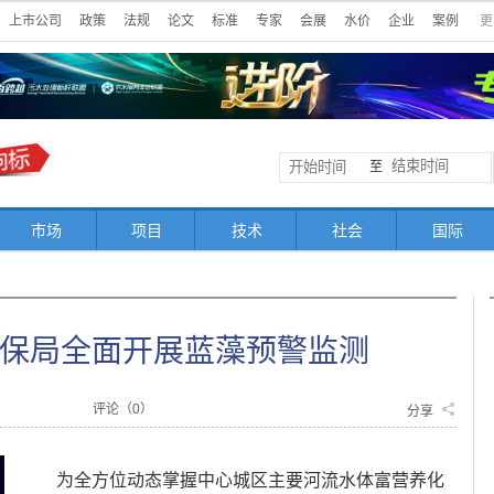
上市公司
政策
法规
论文
标准
专家
会展
水价
企业
案例
更
至
市场
项目
技术
社会
国际
保局全面开展蓝藻预警监测
评论（
0
）
分享
为全方位动态掌握中心城区主要河流水体富营养化