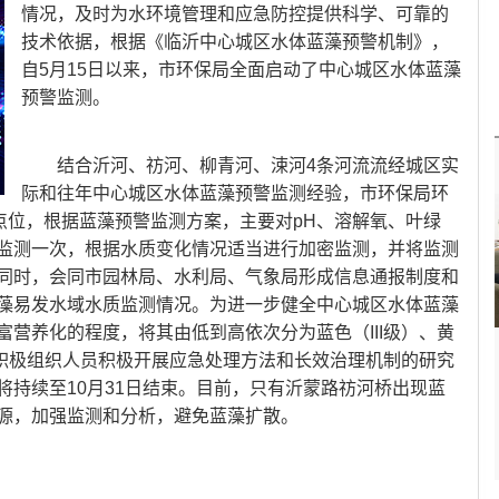
情况，及时为水环境管理和应急防控提供科学、可靠的
技术依据，根据《临沂中心城区水体蓝藻预警机制》，
自5月15日以来，市环保局全面启动了中心城区水体蓝藻
预警监测。
结合沂河、祊河、柳青河、涑河4条河流流经城区实
际和往年中心城区水体蓝藻预警监测经验，市环保局环
点位，根据蓝藻预警监测方案，主要对pH、溶解氧、叶绿
监测一次，根据水质变化情况适当进行加密监测，并将监测
同时，会同市园林局、水利局、气象局形成信息通报制度和
藻易发水域水质监测情况。为进一步健全中心城区水体蓝藻
营养化的程度，将其由低到高依次分为蓝色（III级）、黄
还积极组织人员积极开展应急处理方法和长效治理机制的研究
将持续至10月31日结束。目前，只有沂蒙路祊河桥出现蓝
源，加强监测和分析，避免蓝藻扩散。