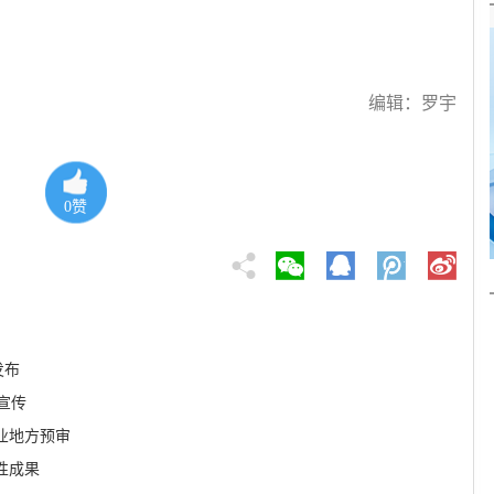
编辑：罗宇
0
赞
发布
宣传
业地方预审
性成果