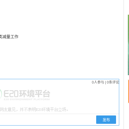
类减量工作
0
人参与
|
0
条评论