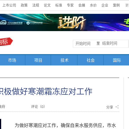
上市公司
政策
法规
论文
标准
专家
会展
水价
企业
案例
更
至
市场
项目
技术
社会
国际
积极做好寒潮霜冻应对工作
政府
评论（
0
）
分享
为做好寒潮应对工作，确保自来水服务供应，市水