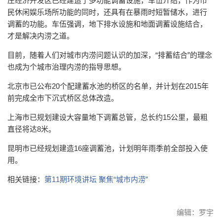
庄经济开发区已经建造了多功能调蓄设施，车伍介绍，作为市
民休闲娱乐场所功能的同时，还具有在暴雨时短暂储水，进行
调蓄的功能。车伍强调，地下排水设施和地面调蓄设施结合，
才是解决内涝之道。
目前，随着人们对城市内涝问题认识的加深，“排蓄结合”的理念
也成为个城市治理内涝的指导思想。
北京市已公布20个配建蓄水池的桥区的名单，并计划在2015年
前完成全市下沉式桥区总体改造。
上海市已规划建设大容量地下调蓄总管，总长约15公里，最粗
直径将达8米。
昆明市已经规划建造16座调蓄池，计划明年雨季前全部投入使
用。
相关链接：
第11期环境讲坛 聚焦“城市内涝”
编辑：罗宇