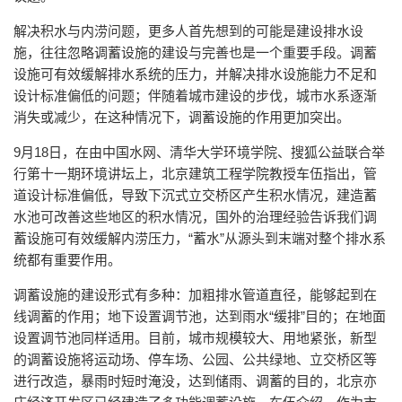
解决积水与内涝问题，更多人首先想到的可能是建设排水设
施，往往忽略调蓄设施的建设与完善也是一个重要手段。调蓄
设施可有效缓解排水系统的压力，并解决排水设施能力不足和
设计标准偏低的问题；伴随着城市建设的步伐，城市水系逐渐
消失或减少，在这种情况下，调蓄设施的作用更加突出。
9月18日，在由中国水网、清华大学环境学院、搜狐公益联合举
行第十一期环境讲坛上，北京建筑工程学院教授车伍指出，管
道设计标准偏低，导致下沉式立交桥区产生积水情况，建造蓄
水池可改善这些地区的积水情况，国外的治理经验告诉我们调
蓄设施可有效缓解内涝压力，“蓄水”从源头到末端对整个排水系
统都有重要作用。
调蓄设施的建设形式有多种：加粗排水管道直径，能够起到在
线调蓄的作用；地下设置调节池，达到雨水“缓排”目的；在地面
设置调节池同样适用。目前，城市规模较大、用地紧张，新型
的调蓄设施将运动场、停车场、公园、公共绿地、立交桥区等
进行改造，暴雨时短时淹没，达到储雨、调蓄的目的，北京亦