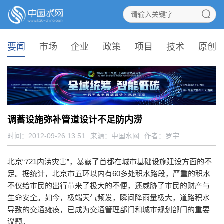
要闻
市场
企业
政策
项目
技术
原创
调蓄设施弥补管道设计不足防内涝
时间：2012-09-26 13:51
来源：
中国水网
作者：罗宇
北京“721内涝灾害”，暴露了首都在城市基础设施建设方面的不
足。据统计，北京市五环以内有60多处积水路段，严重的积水
不仅给市民的出行带来了极大的不便，还威胁了市民的财产与
生命安全。如今，极端天气频发，瞬间降雨量极大，道路积水
导致的交通瘫痪，已成为交通管理部门和城市规划部门的重要
议题。