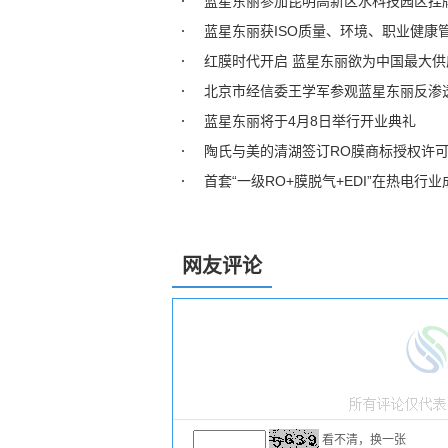
蓝星东丽参加昆明高新区水科技园区挂
蓝星东丽获ISO质量、环境、职业健康
红膜时代开启 蓝星东丽欲为中国最大供
北京市经信委王学军参观蓝星东丽反渗
蓝星东丽将于4月8日举行开业典礼
陶氏与美的清湖签订RO膜商标授权许
首套“一级RO+膜脱气+EDI”在热电行
网友评论
看不清，换一张