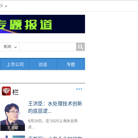
多
新闻
上市公司
访谈
专题
王洪臣：水处理技术创新
的底层逻...
8月29日，在“2025上海水业热
点...
王洪臣