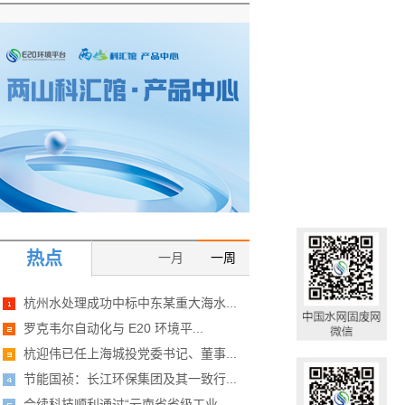
热点
一月
一周
杭州水处理成功中标中东某重大海水...
罗克韦尔自动化与 E20 环境平...
杭迎伟已任上海城投党委书记、董事...
节能国祯：长江环保集团及其一致行...
合续科技顺利通过“云南省省级工业...