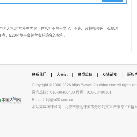
/中国大气网“的所有内容，包括但不限于文字、图表、音频视频等，版权均
作者。E20环境平台保留责任追究的权利。
联系我们
|
大事记
|
联盟单位
|
友情链接
|
版权
Copyright © 2000-
2026 https://www.h2o-china.com All righ
咨询热线：010-88480403 传真：010-88480301
E-mail：
hjf@e20.com.cn
本站常年法律顾问：北京市康达律师事务所刘文义律师
京ICP备1