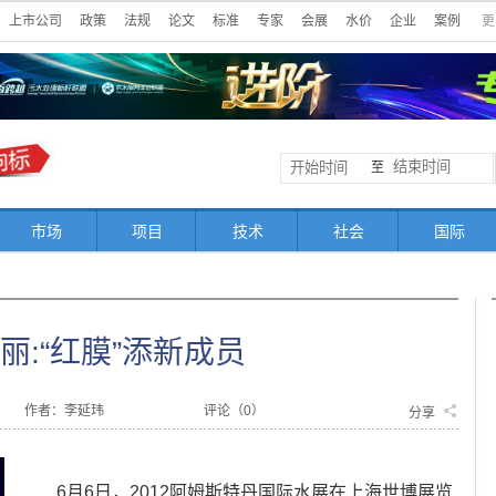
上市公司
政策
法规
论文
标准
专家
会展
水价
企业
案例
更
至
市场
项目
技术
社会
国际
丽:“红膜”添新成员
作者：李延玮
评论（
0
）
分享
6月6日，2012阿姆斯特丹国际水展在上海世博展览