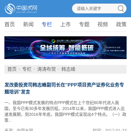
首页
新闻
专栏
上市
专题
视频
政策
首页
>
专栏
>
涛涛布觉
>
韩志峰
发改委投资司韩志峰副司长在“PPP项目资产证券化业务专
题培训”发言
一、我国PPP模式发展的特点PPP模式在上个世纪80年代进入我
国，至今已有30多年发展历程。2014年以来，我国PPP模式进入迅
速发展期，到2016年年底，我国PPP模式呈现出4个特点。（一）政
策...
来源：中国水网
时间：2017-01-23