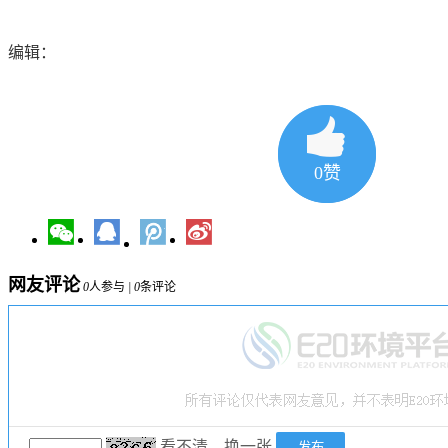
编辑：
0
赞
网友评论
0
人参与
|
0
条评论
看不清，换一张