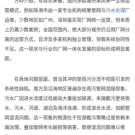
方晔介绍，从现状来看，国内多数城市采用单一主体运
营模式，例如珠海市由一家专业机构统筹管网与
污水处理
厂
运维，少数地区如广州、深圳虽实现厂网统一运营，但本质
上仍属少数案例；全国范围内，绝大部分城市仍沿用厂网分
离的运营方式，且涉及多家机构独立管理，导致系统协同性
不足。这一现状与行业向厂网一体化发展的目标形成明显差
距。
在具体问题层面，首当其冲的是
雨污分流不彻底引发的
系统性缺陷。南方及沿海地区普遍存在雨污管网混接现象，
污水厂因进水浓度过低被迫大量投加碳源，末端截污更将雨
水、污水、河道、湖泊及海洋连通，形成混合水流，加剧管
网混流问题。这一现象的根源在于控源截污策略过度依赖末
端治理，叠加管网老化破损等病害，致使混流问题难以根