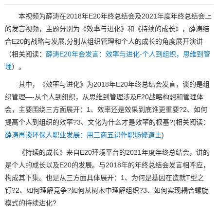
本视频为薛涛在2018年E20年终总结会及2021年度年终总结会上
的发言视频，主题分别为《效率与进化》和《持续的成长》，薛涛结
合E20的战略与发展,分别从组织管理和个人的成长的角度展开演讲
（相关阅读：
薛涛E20年会发言：效率与进化-个人到组织，思维到管
理
）。
其中，《效率与进化》为2018年E20年终总结会发言，谈的是组
织管理—-从个人到组织，从思维到管理涉及E20战略构想和管理体
会，主要围绕三方面展开：1、效率还是效果到底谁更重要?2、如何
提高个人到组织的效率?3、文化为什么才是效率的根基?(相关阅读：
薛涛再谈环保人职业发展：用三商五识作职场修道士
)
《持续的成长》来自E20环境平台的2021年度年终总结会，讲的
是个人的成长以及E20的发展。与2018年的年终总结会发言相呼应，
构成其下集。也是从三方面具体展开：1、为何是基因在造就T型之
钉?2、如何理解竞争?如何从树木中理解组织?3、如何实现耦合螺旋
模式的持续进化?