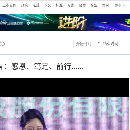
上市公司
政策
法规
论文
标准
专家
会展
企业
案例
更多
至
感恩、笃定、前行......