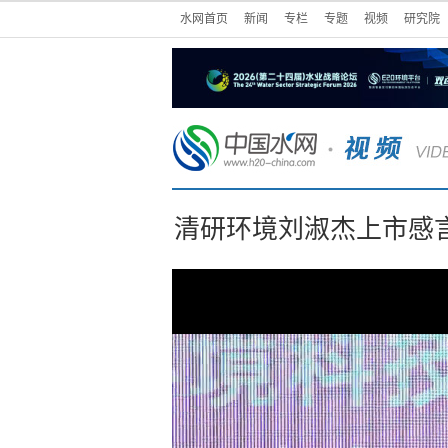
水网首页
新闻
专栏
专题
视频
研究院
清研环境刘淑杰上市感言：