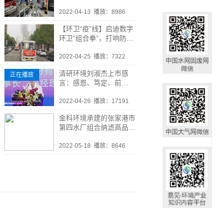
智能生产基地考察调研
2022-04-13
播放：8986
【环卫“疫”线】启迪数字
环卫“组合拳”，打响防疫
攻坚战！
2022-04-25
播放：7322
清研环境刘淑杰上市感
正在播放
言：感恩、笃定、前
行......
2022-04-26
播放：17191
金科环境承建的张家港市
第四水厂组合纳滤高品质
饮用水提标扩建工程荣获
“2022全球水奖-年度最佳
2022-05-18
播放：8646
水项目”