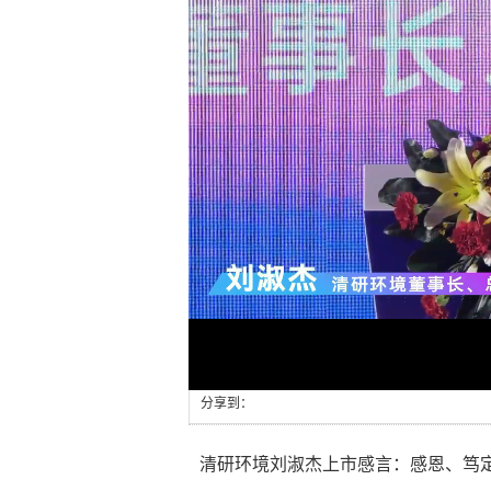
Loaded
:
Progress
:
0%
0%
分享到：
清研环境刘淑杰上市感言：感恩、笃定、前行