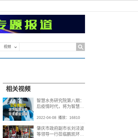
视频
相关视频
智慧水务研究院第八期：
后疫情时代，将为智慧水
务带来哪些变革？
2022-04-08
播放：16810
肇庆市政府副市长刘泾波
等领导一行莅临鹏凯环境