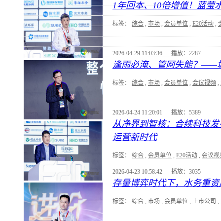
1年回本、10倍增值！蓝莹
标签：
综合
,
市场
,
会员单位
,
E20活动
,
2026-04-29 11:03:36
播放：2287
逢雨必淹、管网失能？——
标签：
综合
,
市场
,
会员单位
,
会议视频
,
2026-04-24 11:20:01
播放：5389
从净界到智核：合续科技发
运营新时代
标签：
综合
,
会员单位
,
E20活动
,
会议视
2026-04-23 10:58:42
播放：3035
存量博弈时代下，水务重资
标签：
综合
,
市场
,
会员单位
,
上市公司
,