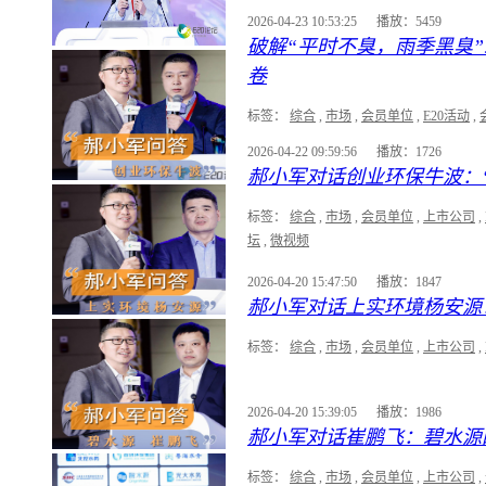
2026-04-23 10:53:25
播放：5459
破解“平时不臭，雨季黑臭
卷
标签：
综合
,
市场
,
会员单位
,
E20活动
,
2026-04-22 09:59:56
播放：1726
郝小军对话创业环保牛波：
标签：
综合
,
市场
,
会员单位
,
上市公司
,
坛
,
微视频
2026-04-20 15:47:50
播放：1847
郝小军对话上实环境杨安源
标签：
综合
,
市场
,
会员单位
,
上市公司
,
2026-04-20 15:39:05
播放：1986
郝小军对话崔鹏飞：碧水源
标签：
综合
,
市场
,
会员单位
,
上市公司
,