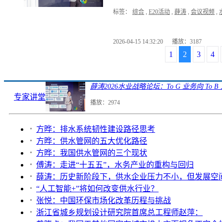
标签：
综合
,
E20活动
,
薛涛
,
会议视频
,
2026-04-15 14:32:20
播放：3187
1
2
3
4
薛涛2026水业战略论坛：To G 业务向 To 
专家讲堂
播放：2974
方晔：排水系统韧性建设路径思考
方晔：供水管网的五大优化路径
方晔：我国供水管网的三个现状
傅涛：走进“十五五”，水务产业的重构与回归
薛涛：历史新阶段下，供水企业压力不小，但发展空
“人工智能+”将如何改变供水行业？
张悦：中国环保市场化改革历程与挑战
浙江省城乡规划设计研究院首席总工程师赵萍：