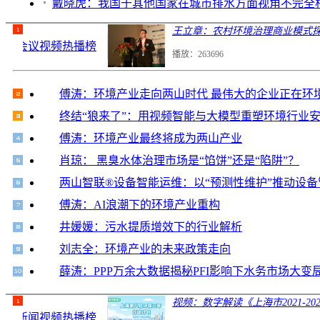
戴晓虎：我国于其他国家在城市排水方面视角不完全
王立章：农村环境治理商业模式
会议视频热播榜
播放：263696
傅涛：环境产业走向两山时代 最伟大的企业正在环
终结“狼来了”：用视频智能与大模型重塑环境行业
傅涛：环境产业最终将成为两山产业
肖琼： 黑臭水体治理市场是“馅饼”还是“陷阱”？
两山智联®设备智能运维：以“预测性维护”推动设
傅涛：AI浪潮下的环境产业重构
井媛媛：污水提质增效下的行业解析
刘志全：环境产业的未来政策走向
薛涛：PPP万余大数据揭秘PFI影响下水务市场大变
视频：数字解读《上海市2021-
新闻视频热播榜