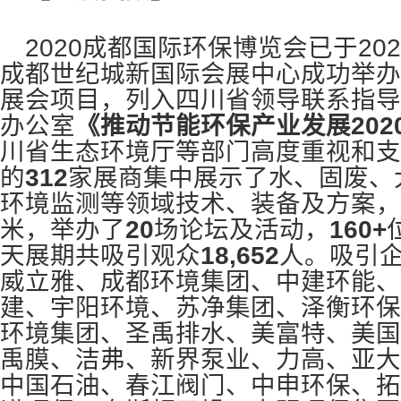
2020
成都国际环保博览会已于2020
成都世纪城新国际会展中心成功举办
展会项目，列入四川省领导联系指导
办公室
《推动节能环保产业发展202
川省生态环境厅等部门高度重视和支
的
312
家展商集中展示了水、固废、
环境监测等领域技术、装备及方案，
米，举办了
20
场论坛及活动，
160+
天展期共吸引观众
18,652
人。吸引
威立雅、成都环境集团、中建环能、
建、宇阳环境、苏净集团、泽衡环保
环境集团、圣禹排水、美富特、美国
禹膜、洁弗、新界泵业、力高、亚大
中国石油、春江阀门、中申环保、拓