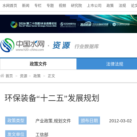
水网首页
新闻
专栏
专题
视频
研究院
上市公司
政策
法规
论
政策文件
法律法规
首页
>
资源
>
政策
>
正文
环保装备“十二五”发展规划
政策类型
颁布日期
产业政策,规划文件
2012-03-02
发文单位
工信部