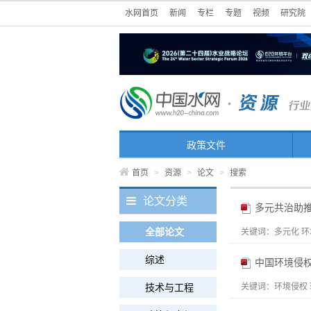
水网首页
新闻
专栏
专题
视频
研究院
政策文件
首页
>
资源
>
论文
>
搜索
论文分类
多元共治助
全部论文
关键词：
多元化 环
综述
中国环境侵
技术与工程
关键词：
环境侵权