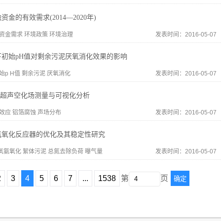
金的有效需求(2014—2020年)
资金需求 环境政策 环境治理
发表时间：2016-05-07
下初始pH值对剩余污泥厌氧消化效果的影响
始p H值 剩余污泥 厌氧消化
发表时间：2016-05-07
ab的超声空化场测量与可视化分析
效应 铝箔腐蚀 声场分布
发表时间：2016-05-07
氨氧化反应器的优化及其稳定性研究
氧氨氧化 絮体污泥 总氮去除负荷 曝气量
发表时间：2016-05-07
2
3
4
5
6
7
...
1538
第
页
确定