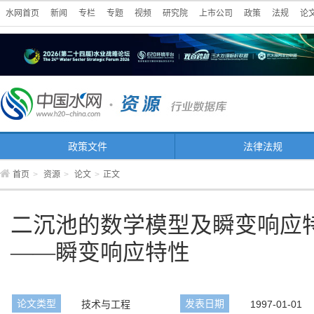
水网首页
新闻
专栏
专题
视频
研究院
上市公司
政策
法规
论
政策文件
法律法规
首页
>
资源
>
论文
>
正文
二沉池的数学模型及瞬变响应
——瞬变响应特性
论文类型
发表日期
技术与工程
1997-01-01