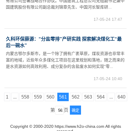
有限公司签署战略合作协议。中国建筑工程总公司党组副书记兼中
国建筑股份有限公司副总裁刘锦章先生、中国河长智库研...
17-05-24 17:47
久科环保薛源：“分盐零排”产研实践 探索解决煤化工“最
后一碗水”
内蒙古鄂尔多斯市，是一个除了拥有广袤草原，煤炭资源也非常丰
富的地域，近些年众多煤化工项目在这里规划和落地，随之而来的
是水资源如何高效利用、成分复杂的含盐废水如何实现“零...
17-05-24 10:40
1
...
558
559
560
561
562
563
564
...
640
第
页
确定
Copyright © 2000-2020 https://www.h2o-china.com All rights