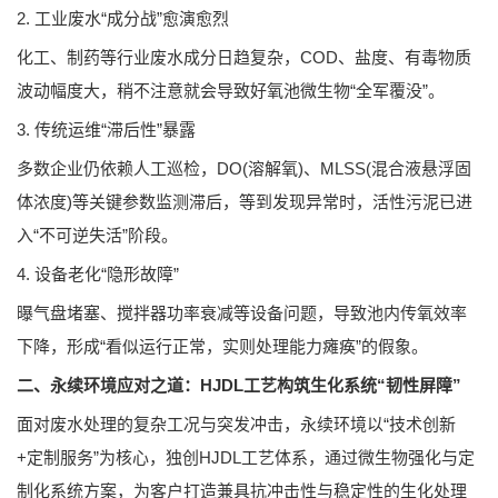
2. 工业废水“成分战”愈演愈烈
化工、制药等行业废水成分日趋复杂，COD、盐度、有毒物质
波动幅度大，稍不注意就会导致好氧池微生物“全军覆没”。
3. 传统运维“滞后性”暴露
多数企业仍依赖人工巡检，DO(溶解氧)、MLSS(混合液悬浮固
体浓度)等关键参数监测滞后，等到发现异常时，活性污泥已进
入“不可逆失活”阶段。
4. 设备老化“隐形故障”
曝气盘堵塞、搅拌器功率衰减等设备问题，导致池内传氧效率
下降，形成“看似运行正常，实则处理能力瘫痪”的假象。
二、永续环境应对之道：HJDL工艺构筑生化系统“韧性屏障”
面对废水处理的复杂工况与突发冲击，永续环境以“技术创新
+定制服务”为核心，独创HJDL工艺体系，通过微生物强化与定
制化系统方案，为客户打造兼具抗冲击性与稳定性的生化处理