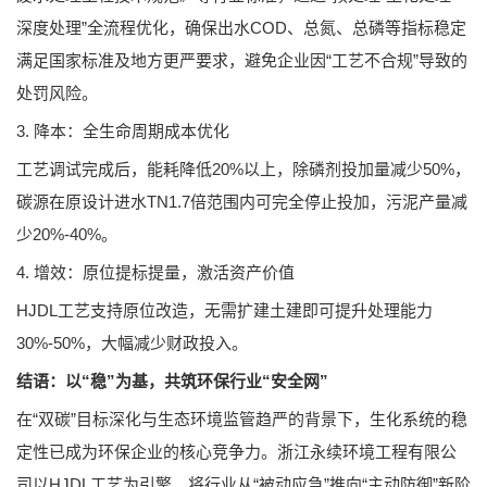
深度处理”全流程优化，确保出水COD、总氮、总磷等指标稳定
满足国家标准及地方更严要求，避免企业因“工艺不合规”导致的
处罚风险。
3. 降本：全生命周期成本优化
工艺调试完成后，能耗降低20%以上，除磷剂投加量减少50%，
碳源在原设计进水TN1.7倍范围内可完全停止投加，污泥产量减
少20%-40%。
4. 增效：原位提标提量，激活资产价值
HJDL工艺支持原位改造，无需扩建土建即可提升处理能力
30%-50%，大幅减少财政投入。
结语：以“稳”为基，共筑环保行业“安全网”
在“双碳”目标深化与生态环境监管趋严的背景下，生化系统的稳
定性已成为环保企业的核心竞争力。浙江永续环境工程有限公
司以HJDL工艺为引擎，将行业从“被动应急”推向“主动防御”新阶