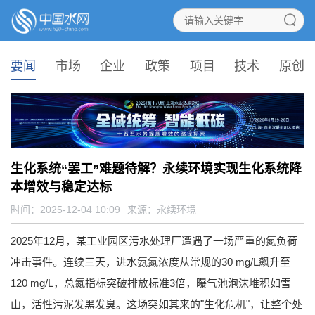
要闻
市场
企业
政策
项目
技术
原创
生化系统“罢工”难题待解？永续环境实现生化系统降
本增效与稳定达标
时间：2025-12-04 10:09
来源：
永续环境
2025年12月，某工业园区污水处理厂遭遇了一场严重的氮负荷
冲击事件。连续三天，进水氨氮浓度从常规的30 mg/L飙升至
120 mg/L，总氮指标突破排放标准3倍，曝气池泡沫堆积如雪
山，活性污泥发黑发臭。这场突如其来的"生化危机"，让整个处