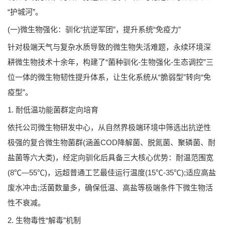
“护城河”。
(一)微生物强化：驯化“抗逆军团”，提升系统“免疫力”
针对极端天气与复杂水质导致的微生物失活难题，永续环境深
耕微生物技术十余年，构建了“菌种驯化-生物强化-生态调控”三
位一体的微生物韧性提升体系，让生化系统从“脆弱型”转向“免
疫型”。
1. 耐低温功能菌群定向培育
依托公司微生物研发中心，从自然界极端环境中筛选出抗逆性
极强的复合微生物菌群(涵盖COD降解菌、脱氮菌、聚磷菌、耐
盐菌等六大类)，经定向驯化后具备三大核心优势：耐温范围宽
(8℃—55℃)，远超普通工艺最佳运行温度(15℃-35℃);适应高盐
废水冲击;活菌数量多，确保低温、高盐等极端条件下微生物活
性不衰减。
2. 生物毒性“解毒”机制