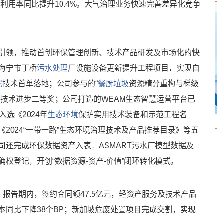
产能利用率同比提升10.4%。大气治理业务快速完善差异化竞争
引领，推动首创环保管理创新、技术产品研发及市场化的快
海宁市丁桥
污水处理
厂设施设备更新提升工程项目，实现自
泥
技术首单落地；公司参与的“
餐厨垃圾
资源精分重构与梯级
学技术进步二等奖；公司打造的WEAM生态智慧运营平台已
入选《2024年
生态环境
保护实用技术装备和示范工程名
2024“一带一路”生态环境治理技术及产品推荐目录》等五
司还完成环保数据资产入表，ASMART污水厂模型数据及
权登记，开创“数据资源-资产-价值”闭环转化模式。
，报告期内，签约合同额47.5亿元，轻资产服务及技术产品
本同比下降38个BP；新加坡危废处置项目完成交割，实现