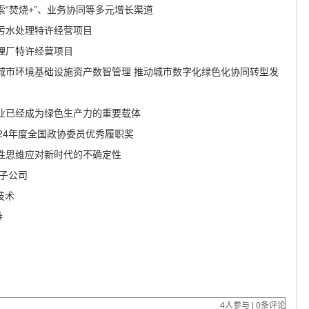
“焚烧+”、业务协同等多元增长渠道
一污水处理特许经营项目
处理厂特许经营项目
城市环境基础设施资产数智管理 推动城市数字化绿色化协同转型发
业已经成为绿色生产力的重要载体
24年度全国政协委员优秀履职奖
性思维应对新时代的不确定性
资子公司
技术
券
4
人参与
|
0
条评论