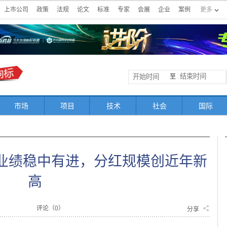
上市公司
政策
法规
论文
标准
专家
会展
企业
案例
更多
至
市场
项目
技术
社会
国际
营业绩稳中有进，分红规模创近年新
高
评论（
0
）
分享