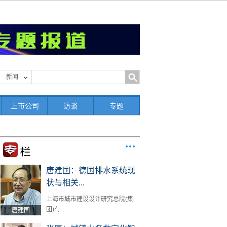
新闻
上市公司
访谈
专题
唐建国：德国排水系统现
状与相关...
上海市城市建设设计研究总院(集
团)有...
唐建国