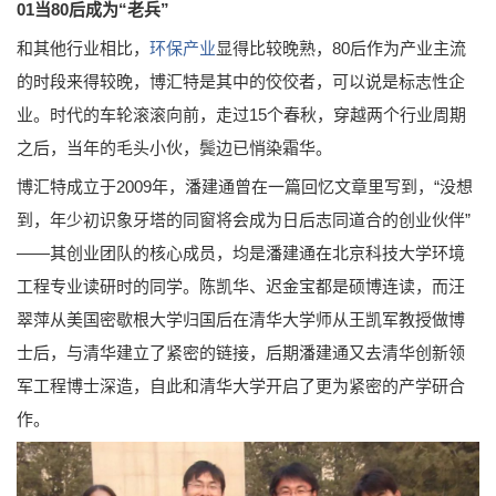
01当80后成为“老兵”
和其他行业相比，
环保产业
显得比较晚熟，80后作为产业主流
的时段来得较晚，博汇特是其中的佼佼者，可以说是标志性企
业。时代的车轮滚滚向前，走过15个春秋，穿越两个行业周期
之后，当年的毛头小伙，鬓边已悄染霜华。
博汇特成立于2009年，潘建通曾在一篇回忆文章里写到，“没想
到，年少初识象牙塔的同窗将会成为日后志同道合的创业伙伴”
——其创业团队的核心成员，均是潘建通在北京科技大学环境
工程专业读研时的同学。陈凯华、迟金宝都是硕博连读，而汪
翠萍从美国密歇根大学归国后在清华大学师从王凯军教授做博
士后，与清华建立了紧密的链接，后期潘建通又去清华创新领
军工程博士深造，自此和清华大学开启了更为紧密的产学研合
作。