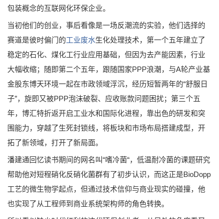
包装概念的互联网化环保企业。
当初他们的创业，事后看像是一场反潮流的实验，他们选择的
赛道是彼时偏门的
工业废水
生化处理技术，第一个五年建立了
稳定的石化、煤化工行业应用基础，但因为去产能因素，行业
大幅收缩；随即第二个五年，跟随国家PPP浪潮，与A轮产业基
金股东博天环境一起在市政领域浮沉，经历短暂两年的“舒服日
子”，旋即又被PPP泡沫破裂、应收账款问题困扰；第三个五
年，博汇特折返开启工业水和国际化进程，靠出色的研发和突
围能力，穿越了生死封锁线，将板块和市场布局搭建成型，开
拓了新领域，打开了新局面。
潘建通回忆读书期间的网名叫“嗜冷菌“，低温耐冷菌的课题研究
帮助他对短程硝化反硝化菌群有了初步认识，而这正是BioDopp
工艺的微生物学起点，但通过技术信仰与商业现实的碰撞，他
也实现了从工程师到商业系统架构师的角色转换。