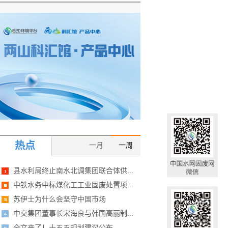
热点
一月
一周
县水利局终止南水北调集团联合体供...
中铁水务中标煤化工工业固废处置项...
苏伊士为什么会坚守中国市场
中交集团董事长宋海良与韩国高丽制...
全文来了！十五五规划建议公布