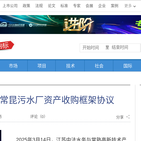
上市公司
政策
法规
论文
标准
专家
会展
企业
案例
更多
至
市场
项目
技术
社会
国际
常昆污水厂资产收购框架协议
务
评论（
0
）
分享
2025年3月14日，江苏中法水务与常熟高新技术产