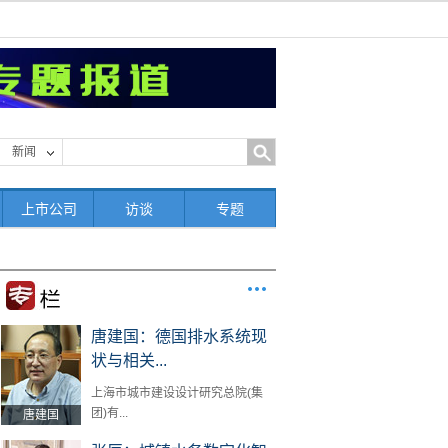
新闻
上市公司
访谈
专题
唐建国：德国排水系统现
状与相关...
上海市城市建设设计研究总院(集
团)有...
唐建国