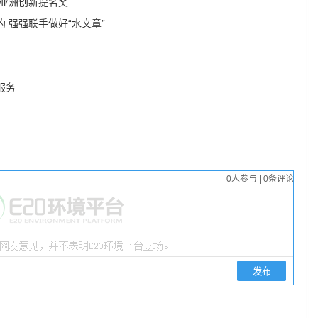
士亚洲创新提名奖
 强强联手做好“水文章”
服务
0
人参与
|
0
条评论