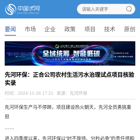
要闻
市场
企业
政策
项目
技术
原创
先河环保：正合公司农村生活污水治理试点项目核验
实录
时间：2024-11-26 17:21
来源：
先河环保
先河环保生产马不停蹄，项目建设热火朝天，先河全员勇挑重
担
……
进入四季度以来，先河环保以“时不我待、分秒必争”的责任感和