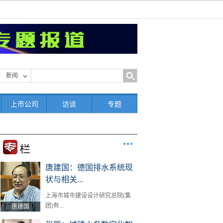
新闻
上市公司
访谈
专题
唐建国：德国排水系统现
状与相关...
上海市城市建设设计研究总院(集
团)有...
唐建国