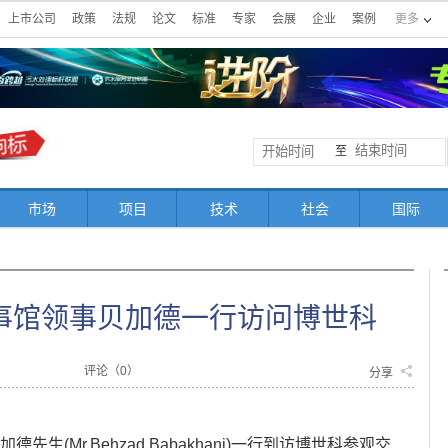
上市公司
政策
法规
论文
标准
专家
会展
企业
案例
更多
至
市场
项目
技术
社会
国际
事馆领事贝加德一行访问博世科
评论（
0
）
分享
先生(Mr.Behzad Babakhani)一行到访博世科参观交