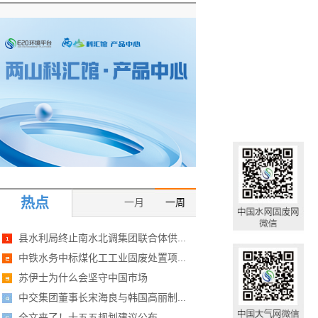
热点
一月
一周
县水利局终止南水北调集团联合体供...
中铁水务中标煤化工工业固废处置项...
苏伊士为什么会坚守中国市场
中交集团董事长宋海良与韩国高丽制...
全文来了！十五五规划建议公布