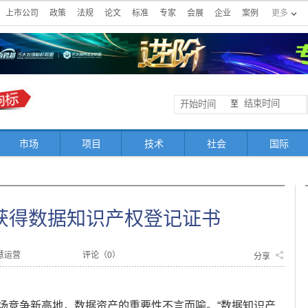
上市公司
政策
法规
论文
标准
专家
会展
企业
案例
更多
至
市场
项目
技术
社会
国际
获得数据知识产权登记证书
慧运营
评论（
0
）
分享
竞争新高地，数据资产的重要性不言而喻。“数据知识产