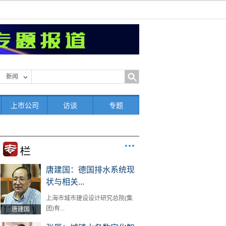
新闻
上市公司
访谈
专题
唐建国：德国排水系统现
状与相关...
上海市城市建设设计研究总院(集
团)有...
唐建国