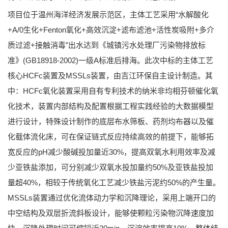
项目位于温州海洋经济发展示范区，主体工艺采用“水解酸化
+A/0生化+Fenton氧化+高效沉淀+滤布滤池+活性炭吸附+多介
质过滤+接触消毒”出水达到《城镇污水处理厂污染物排放标
准》(GB18918-2002)一级A标准后排海。此次中标的主体工艺
核心HCFc装置及MSSLs装置，由吉江环保自主设计制造。其
中：HCFc氧化装置采用自有专利技术的纳米非均相芬顿催化氧
化技术，装置内部结构及配置根据工程实践经验的大数据模型
进行设计，特殊设计制作的底层布水筛板、药剂均布器以及催
化载体流化床，可在保证链式反应持续高效的前提下，能够拓
宽反应的pH减少酸碱投加量近30%，提高双氧水利用效率及减
少亚铁盐添加，可分别减少双氧水投加量约50%及亚铁盐投加
量超40%，相较于传统氧化工艺减少铁盐污泥约50%的产生量。
MSSLs装置通过优化流体动力学和沉降理论，采用上端开口的
中空结构及双层折流斜板设计，能够使颗粒污染物沉降速度加