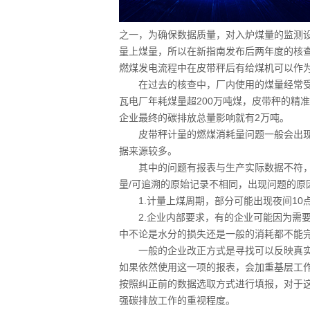
之一，为确保数据质量，对入炉煤量的监测
量上煤量，所以在新指南发布后两年度的核
燃煤发电流程中在皮带秤后有给煤机可以作
在过去的核查中，厂内使用的煤量经常受到
瓦电厂年耗煤量超200万吨煤，皮带秤的精准
企业最终的碳排放总量影响就有2万吨。
皮带秤计量的燃煤消耗量问题一般会出现
据来源较多。
其中的问题有报表与生产实际数据不符，企
量/可追溯的原始记录不相同，出现问题的原
1.计量上煤周期，部分可能出现夜间10点
2.企业内部要求，有的企业可能因为需要
中不论是水分的损失还是一般的消耗都不能
一般的企业改正方式是寻找可以反映真实
如果依然使用这一项的报表，会加重基层工
按照纠正前的数据选取方式进行填报，对于
强碳排放工作的重视程度。