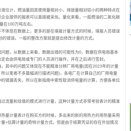
液位计，燃油量因其使用量相对小，排放量相对较小的两种特点在
是企业提供的报表可以直接被采信。量化来看，一般燃油的二氧化碳
量在100万吨左右。
不体现在数据上，更多的是在填报计量方式的时候，填报人员错误
划的错误。一般的整改方案就是提出修改计量的方式。
题，从数据上来看，数据出错的可能性为0，数据在供电局基本
检定会由供电局或专门的人员进行操作，并在之后进行签封。
其中的问题又体现在不能精准分辨厂用电量(因在2023年的计量
，所以笔者不多篇幅进行描述问题)，各电厂在计算自己的厂用电量
种的错漏丢失，所以在新指南中索性取消供电量的计算，方便各单位
过流量和焓值的模式进行计量，这种计量方式非常考验表计的精准
热量计量表计在购买方的时候，多出来的新的用热方的用热量采用
计量+估算计量的奇特计量方式，但是由于结算凭证的存在外加情况