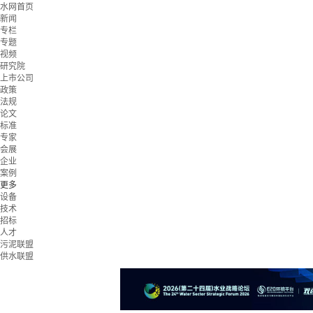
水网首页
新闻
专栏
专题
视频
研究院
上市公司
政策
法规
论文
标准
专家
会展
企业
案例
更多
设备
技术
招标
人才
污泥联盟
供水联盟