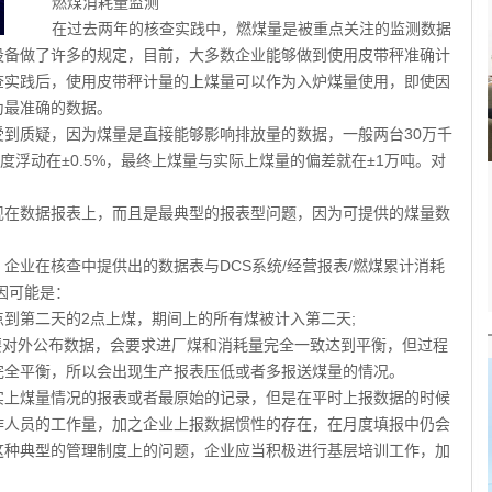
燃煤消耗量监测
在过去两年的核查实践中，燃煤量是被重点关注的监测数据
设备做了许多的规定，目前，大多数企业能够做到使用皮带秤准确计
查实践后，使用皮带秤计量的上煤量可以作为入炉煤量使用，即使因
为最准确的数据。
质疑，因为煤量是直接能够影响排放量的数据，一般两台30万千
度浮动在±0.5%，最终上煤量与实际上煤量的偏差就在±1万吨。对
在数据报表上，而且是最典型的报表型问题，因为可提供的煤量数
业在核查中提供出的数据表与DCS系统/经营报表/燃煤累计消耗
因可能是：
到第二天的2点上煤，期间上的所有煤被计入第二天;
对外公布数据，会要求进厂煤和消耗量完全一致达到平衡，但过程
完全平衡，所以会出现生产报表压低或者多报送煤量的情况。
上煤量情况的报表或者最原始的记录，但是在平时上报数据的时候
作人员的工作量，加之企业上报数据惯性的存在，在月度填报中仍会
这种典型的管理制度上的问题，企业应当积极进行基层培训工作，加