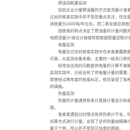
燃油消耗量监测
目前企业计量燃油量的方式是流量计或者
过去的核查实践中并不受到重点关注，往往
排放量为1000吨/年左右，而二氧化碳总排放
因核查的特点决定了燃油量的计量问题并
地把流量计/液位计搞错导致数据质量控制计
电量监测
电量在过去的核查实践中也未曾暴露数据问
可查，从监测设备来看，主要的一级关口表
经常会出现的问题是供电量的计算不准确，
监测实践中，已经没有了供电量计量的需要
即使经过两年度的核查纠正，依旧呈现了各
的填报。
热量监测
热量的计量通常有表计直接计量显示和通
度。
笔者曾遇到过的情况有供热表计不全，供
估算方式进行计量，出现了总供热量由精确
属于个例，所以并不受到可信度的质疑。