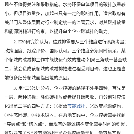
现在不值得关注和采取措施。水务环保单体项目的碳排放量较
小，但项目数量多，加起来具有一定的影响作用，适合政府有
关部门从整体层面对行业制定统一的监管要求，对其碳排放量
和能源消耗进行约束，以提升单个企业碳减排的动力。
2. E20研究院认为，碳减排需要从三个维度进行系统考量：
政策强度、跟踪评价、国际认可。三个维度必须同时满足，某
个领域的碳减排工作才能快速有效的推动;如果三角缺一甚至缺
二，就会造成该领域的碳减排推进过程受到阻碍，这也正是当
前很多细分领域面临困境的原因。
3. 用“二分法”分析，企业控碳的路径不外乎四种，首先第
一层，两种选择：降低碳排放或者提升碳吸收，再分别对应演
化出第二层的四种方式：①提效
节能减排
、②改变能源结构、
③生态固碳、④技术吸收。在落地实践中，企业控碳需要找到
“突破点”和“切入点”，而现有的能源结构变化需要时间的积累，
这就决定了“提效节能减排”是企业控碳最常见、最容易实现、