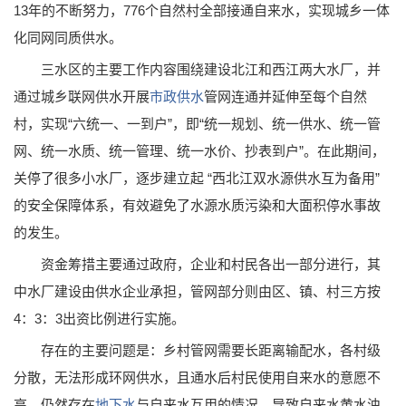
13年的不断努力，776个自然村全部接通自来水，实现城乡一体
化同网同质供水。
三水区的主要工作内容围绕建设北江和西江两大水厂，并
通过城乡联网供水开展
市政供水
管网连通并延伸至每个自然
村，实现“六统一、一到户”，即“统一规划、统一供水、统一管
网、统一水质、统一管理、统一水价、抄表到户”。在此期间，
关停了很多小水厂，逐步建立起 “西北江双水源供水互为备用”
的安全保障体系，有效避免了水源水质污染和大面积停水事故
的发生。
资金筹措主要通过政府，企业和村民各出一部分进行，其
中水厂建设由供水企业承担，管网部分则由区、镇、村三方按
4：3：3出资比例进行实施。
存在的主要问题是：乡村管网需要长距离输配水，各村级
分散，无法形成环网供水，且通水后村民使用自来水的意愿不
高，仍然存在
地下水
与自来水互用的情况，导致自来水黄水浊