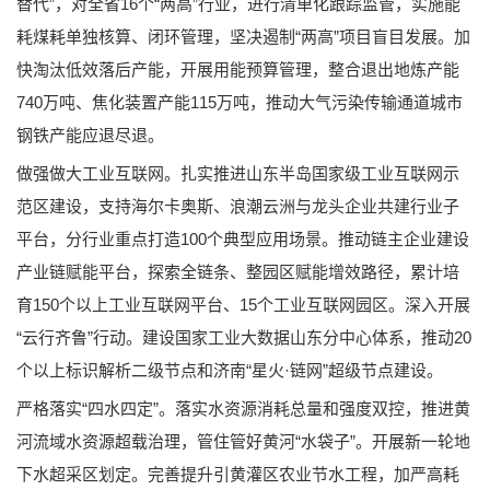
替代”，对全省16个“两高”行业，进行清单化跟踪监管，实施能
耗煤耗单独核算、闭环管理，坚决遏制“两高”项目盲目发展。加
快淘汰低效落后产能，开展用能预算管理，整合退出地炼产能
740万吨、焦化装置产能115万吨，推动大气污染传输通道城市
钢铁产能应退尽退。
做强做大工业互联网。扎实推进山东半岛国家级工业互联网示
范区建设，支持海尔卡奥斯、浪潮云洲与龙头企业共建行业子
平台，分行业重点打造100个典型应用场景。推动链主企业建设
产业链赋能平台，探索全链条、整园区赋能增效路径，累计培
育150个以上工业互联网平台、15个工业互联网园区。深入开展
“云行齐鲁”行动。建设国家工业大数据山东分中心体系，推动20
个以上标识解析二级节点和济南“星火·链网”超级节点建设。
严格落实“四水四定”。落实水资源消耗总量和强度双控，推进黄
河流域水资源超载治理，管住管好黄河“水袋子”。开展新一轮地
下水超采区划定。完善提升引黄灌区农业节水工程，加严高耗