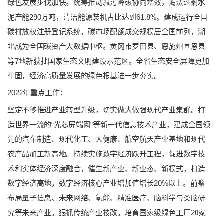
绿色发展步伐加快。统筹推动减污降碳协同增效，淘汰过剩水
泥产能290万吨，清洁能源装机占比达到61.8%。建成运行全国
碳排放权注册登记系统，碳市场配额成交规模居全国前列，湖
北成为全国碳资产大数据中枢。黄冈市罗田县、恩施州宣恩县
等7地新获批国家生态文明建设示范区。全省生态安全屏障更加
牢固，经济高质量发展的绿色根基进一步夯实。
2022年重点工作：
坚定不移推进产业转型升级，切实做大做强现代产业集群。打
造世界一流的“光芯屏端网”等新一代信息技术产业，建成全国领
先的汽车制造、现代化工、大健康、航空航天产业基地和现代
农产品加工新高地。持续实施数字经济跃升工程，促进数字技
术和实体经济深度融合，催生新产业、新业态、新模式，打造
数字经济高地，数字经济核心产业增加值增长20%以上。前瞻
布局量子信息、未来网络、氢能、精准医疗、脑科学与类脑研
究等未来产业。狠抓传统产业技改。培育国家级绿色工厂20家