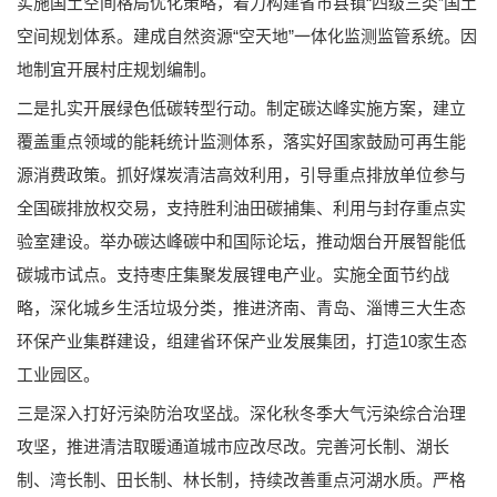
实施国土空间格局优化策略，着力构建省市县镇“四级三类”国土
空间规划体系。建成自然资源“空天地”一体化监测监管系统。因
地制宜开展村庄规划编制。
二是扎实开展绿色低碳转型行动。制定碳达峰实施方案，建立
覆盖重点领域的能耗统计监测体系，落实好国家鼓励可再生能
源消费政策。抓好煤炭清洁高效利用，引导重点排放单位参与
全国碳排放权交易，支持胜利油田碳捕集、利用与封存重点实
验室建设。举办碳达峰碳中和国际论坛，推动烟台开展智能低
碳城市试点。支持枣庄集聚发展锂电产业。实施全面节约战
略，深化城乡生活垃圾分类，推进济南、青岛、淄博三大生态
环保产业集群建设，组建省环保产业发展集团，打造10家生态
工业园区。
三是深入打好污染防治攻坚战。深化秋冬季大气污染综合治理
攻坚，推进清洁取暖通道城市应改尽改。完善河长制、湖长
制、湾长制、田长制、林长制，持续改善重点河湖水质。严格