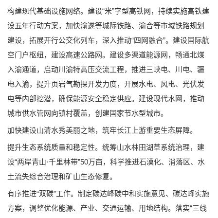
构建现代基础设施网络。建设“米”字型高铁网，持续实施高铁建
设五年行动方案，加快渝遂等城际铁路、渝合等市域铁路规划
建设，拓展开行公交化列车，深入推动“四网融合”。建设国际航
空门户枢纽，建设高速公路网。建设多渠道能源网，畅通北煤
入渝通道，启动川渝特高压交流工程，推进三峡电、川电、疆
电入渝，提升页岩气勘探开发力度，开展水电、风电、光伏发
电等内部挖潜，确保能源安全稳定供应。建设现代水网，推动
城市供水管网向镇村覆盖，创建国家节水型城市。
加快建设山清水秀美丽之地，筑牢长江上游重要生态屏障。
提升生态系统质量和稳定性。统筹山水林田湖草系统治理，建
设“两岸青山·千里林带”50万亩，科学推进石漠化、消落区、水
土流失综合治理和矿山生态修复。
有序推进“双碳”工作。制定碳达峰碳中和实施意见、碳达峰实施
方案，调整优化能源、产业、交通运输、用地结构。落实“三线