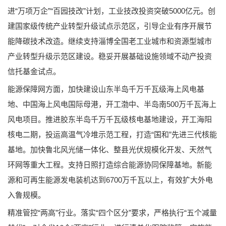
进“万项万企”“百园技改”计划，工业技改投资突破5000亿元。创
建国家级传统产业转型升级试点示范区，引导企业有序开展节
能降碳技术改造。继续支持淄博全国老工业城市和资源型城市
产业转型升级示范区建设。稳妥开展基础设施领域不动产投资
信托基金试点。
能源保障网方面，加快建设山东半岛千万千瓦级海上风电基
地、中国海上风电国际母港，开工渤中、半岛南500万千瓦海上
风电项目。推进胶东半岛千万千瓦级核电基地建设，开工海阳
核电二期，投运高温气冷堆示范工程，打造“国和”先进三代核能
基地。加快鲁北风光储一体化、整县光伏规模化开发、天然气
环网等重大工程。支持日照打造综合能源协同保障基地。新能
源和可再生能源发电装机达到6700万千瓦以上，有效扩大外电
入鲁规模。
精准管控“两高”行业。落实“四个区分”要求，严格执行“五个减量