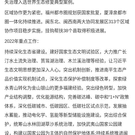
失治理入选世界生态修复典型案例。
区域协作更为紧密。福州都市圈规划获国家批复，厦漳泉都市
圈一体化持续推进。闽东北、闽西南两大协同发展区313个区域
协作项目稳步实施，挂钩帮扶38个县取得积极进展。
2022年重点工作：
持续深化生态省建设。建好国家生态文明试验区，大力推广长
汀水土流失治理、筼筜湖治理、木兰溪治理等经验，让习近平
生态文明思想更加深入人心。突出机制创新，推进南平生态产
品价值实现机制试点，深化生态保护补偿制度等改革，探索绿
水青山转化为金山银山的更多福建经验。突出绿色转型，加快
产业结构调整，优化能源结构，完善碳达峰、碳中和“1+N”政策
体系，深化低碳城市、低碳园区、低碳社区试点示范，发展抽
水蓄能，推动电化学、氢能等新型储能设施建设。突出综合保
护，统筹山水林田湖草沙系统治理，加快武夷山国家公园建
设，构建以国家公园为主体的自然保护地体系;持续系统推进闽