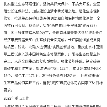
扎实推进生态环境保护。坚持共抓大保护、不搞大开发，全面
落实长江保护法，加快建设山清水秀美丽之地。强化生态保护
修复。推进生态保护红线评估调整和自然保护地优化调整，全
面推行河长制、林长制，实施“两岸青山·千里林带”建设32万
亩，国土绿化营造林510万亩，全市森林覆盖率达到54.5%;长江
经济带废弃露天矿山生态修复全面完成，长江禁捕退捕成果持
续巩固，渝北、北碚入选“两山”实践创新基地，重庆山水林田湖
草工程试点入选中国特色生态修复案例，广阳岛生态修复主体
完工、入选全国生态修复典型案例。强化节能降碳。制定碳达
峰碳中和工作方案，整改“两高”项目122个，累计建成绿色园区
15个、绿色工厂171个，发行绿色债券142亿元，上线“碳惠通”
生态产品价值实现平台，能耗“双控”进度总体符合国家下达目标
要求。
2022年重点工作：
今年经济社会发展的主要预期目标是：地区生产总值增长5.5%