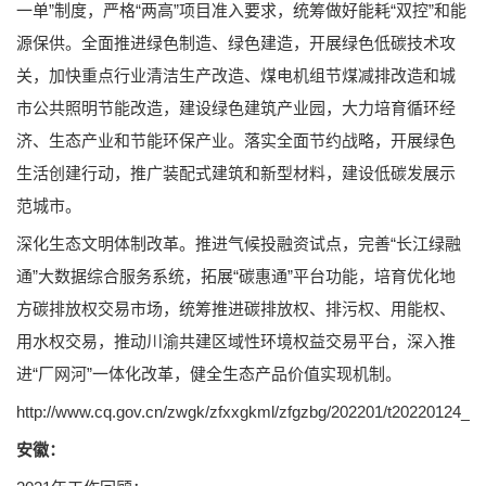
一单”制度，严格“两高”项目准入要求，统筹做好能耗“双控”和能
源保供。全面推进绿色制造、绿色建造，开展绿色低碳技术攻
关，加快重点行业清洁生产改造、煤电机组节煤减排改造和城
市公共照明节能改造，建设绿色建筑产业园，大力培育循环经
济、生态产业和节能环保产业。落实全面节约战略，开展绿色
生活创建行动，推广装配式建筑和新型材料，建设低碳发展示
范城市。
深化生态文明体制改革。推进气候投融资试点，完善“长江绿融
通”大数据综合服务系统，拓展“碳惠通”平台功能，培育优化地
方碳排放权交易市场，统筹推进碳排放权、排污权、用能权、
用水权交易，推动川渝共建区域性环境权益交易平台，深入推
进“厂网河”一体化改革，健全生态产品价值实现机制。
http://www.cq.gov.cn/zwgk/zfxxgkml/zfgzbg/202201/t20220124_1
安徽：