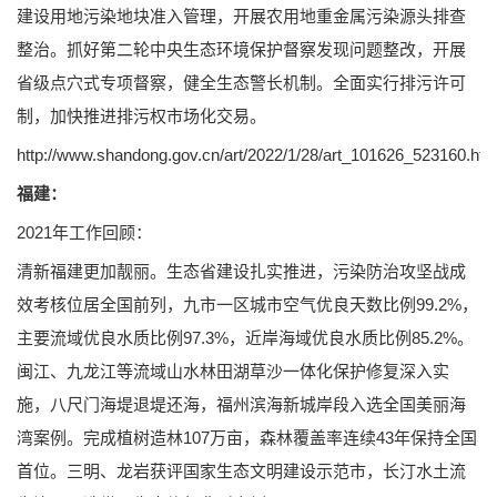
建设用地污染地块准入管理，开展农用地重金属污染源头排查
整治。抓好第二轮中央生态环境保护督察发现问题整改，开展
省级点穴式专项督察，健全生态警长机制。全面实行排污许可
制，加快推进排污权市场化交易。
http://www.shandong.gov.cn/art/2022/1/28/art_101626_523160.htm
福建：
2021年工作回顾：
清新福建更加靓丽。生态省建设扎实推进，污染防治攻坚战成
效考核位居全国前列，九市一区城市空气优良天数比例99.2%，
主要流域优良水质比例97.3%，近岸海域优良水质比例85.2%。
闽江、九龙江等流域山水林田湖草沙一体化保护修复深入实
施，八尺门海堤退堤还海，福州滨海新城岸段入选全国美丽海
湾案例。完成植树造林107万亩，森林覆盖率连续43年保持全国
首位。三明、龙岩获评国家生态文明建设示范市，长汀水土流