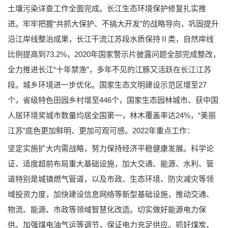
土壤污染详查工作全面完成。长江生态环境保护修复扎实推
进。牢牢把握“共抓大保护、不搞大开发”的战略导向，巩固提升
沿江岸线整治成果，长江干流江苏段水质保持Ⅱ类，自然岸线
比例提高到73.2%，2020年国家警示片披露问题全部完成整改，
全力推进长江“十年禁渔”，多年不见的江豚又活跃在长江江苏
段。城乡环境进一步优化。国家生态文明建设示范区增至27
个，省级特色田园乡村增至446个，国家生态园林城市、获中国
人居环境奖城市数量均居全国第一，林木覆盖率达24%，“美丽
江苏”底色更加鲜明、更加可观可感。2022年重点工作：
坚定实施扩大内需战略，努力保持经济平稳健康发展。科学论
证、适度超前布局重大基础设施，加大交通、能源、水利、管
道特别是城镇燃气管道，以及市政、生态环境、防灾减灾等领
域投资力度，加快建设信息网络等新型基础设施，推动交通、
物流、能源、市政等领域智慧化改造。切实做好能源电力保
供。加强煤电油气运等调节，保证电力充足供应。抓好煤炭、