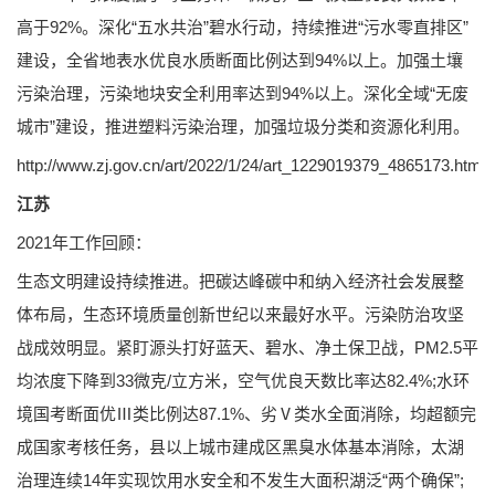
高于92%。深化“五水共治”碧水行动，持续推进“污水零直排区”
建设，全省地表水优良水质断面比例达到94%以上。加强土壤
污染治理，污染地块安全利用率达到94%以上。深化全域“无废
城市”建设，推进塑料污染治理，加强垃圾分类和资源化利用。
http://www.zj.gov.cn/art/2022/1/24/art_1229019379_4865173.html
江苏
2021年工作回顾：
生态文明建设持续推进。把碳达峰碳中和纳入经济社会发展整
体布局，生态环境质量创新世纪以来最好水平。污染防治攻坚
战成效明显。紧盯源头打好蓝天、碧水、净土保卫战，PM2.5平
均浓度下降到33微克/立方米，空气优良天数比率达82.4%;水环
境国考断面优Ⅲ类比例达87.1%、劣Ⅴ类水全面消除，均超额完
成国家考核任务，县以上城市建成区黑臭水体基本消除，太湖
治理连续14年实现饮用水安全和不发生大面积湖泛“两个确保”;