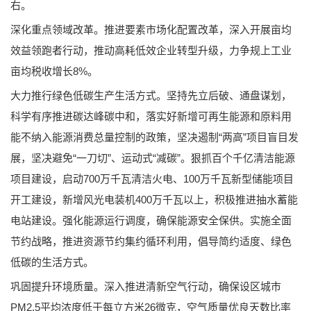
右。
深化重点领域改革。推进要素市场化配置改革，深入开展亩均
效益领跑者行动，推动高耗低效企业转型升级，力争规上工业
亩均税收增长8%。
大力推行绿色低碳生产生活方式。坚持先立后破、通盘谋划，
科学有序推进碳达峰碳中和，落实好新增可再生能源和原料用
能不纳入能源消费总量控制的政策，坚决遏制“两高”项目盲目发
展，坚决避免“一刀切”、运动式“减碳”。狠抓百个千亿清洁能源
项目建设，启动700万千瓦清洁火电、100万千瓦新型储能项目
开工建设，新增风光电装机400万千瓦以上，积极推进抽水蓄能
电站建设。强化能源运行调度，确保能源安全保供。实施全面
节约战略，推进资源节约集约循环利用，倡导简约适度、绿色
低碳的生活方式。
巩固提升环境质量。深入推进清新空气行动，确保设区城市
PM2.5平均浓度低于每立方米26微克，空气质量优良天数比率