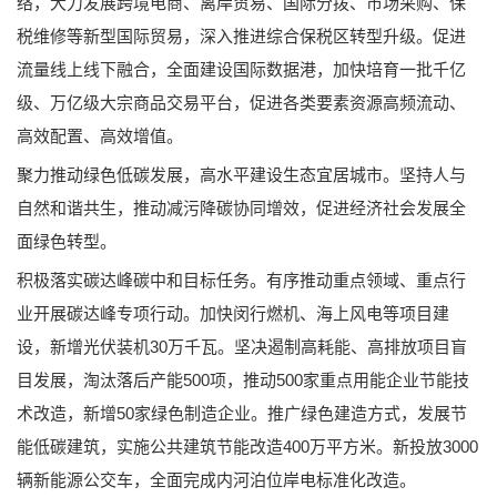
络，大力发展跨境电商、离岸贸易、国际分拨、市场采购、保
税维修等新型国际贸易，深入推进综合保税区转型升级。促进
流量线上线下融合，全面建设国际数据港，加快培育一批千亿
级、万亿级大宗商品交易平台，促进各类要素资源高频流动、
高效配置、高效增值。
聚力推动绿色低碳发展，高水平建设生态宜居城市。坚持人与
自然和谐共生，推动减污降碳协同增效，促进经济社会发展全
面绿色转型。
积极落实碳达峰碳中和目标任务。有序推动重点领域、重点行
业开展碳达峰专项行动。加快闵行燃机、海上风电等项目建
设，新增光伏装机30万千瓦。坚决遏制高耗能、高排放项目盲
目发展，淘汰落后产能500项，推动500家重点用能企业节能技
术改造，新增50家绿色制造企业。推广绿色建造方式，发展节
能低碳建筑，实施公共建筑节能改造400万平方米。新投放3000
辆新能源公交车，全面完成内河泊位岸电标准化改造。