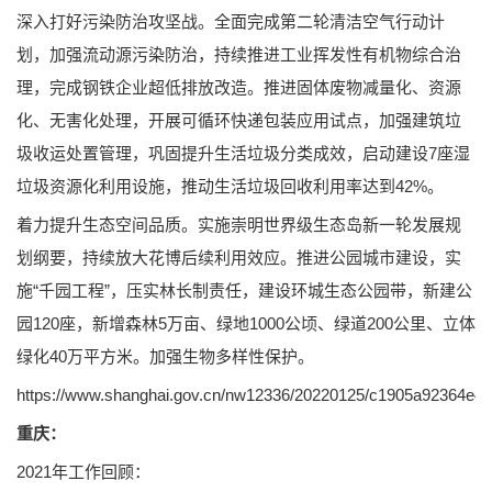
深入打好污染防治攻坚战。全面完成第二轮清洁空气行动计
划，加强流动源污染防治，持续推进工业挥发性有机物综合治
理，完成钢铁企业超低排放改造。推进固体废物减量化、资源
化、无害化处理，开展可循环快递包装应用试点，加强建筑垃
圾收运处置管理，巩固提升生活垃圾分类成效，启动建设7座湿
垃圾资源化利用设施，推动生活垃圾回收利用率达到42%。
着力提升生态空间品质。实施崇明世界级生态岛新一轮发展规
划纲要，持续放大花博后续利用效应。推进公园城市建设，实
施“千园工程”，压实林长制责任，建设环城生态公园带，新建公
园120座，新增森林5万亩、绿地1000公顷、绿道200公里、立体
绿化40万平方米。加强生物多样性保护。
https://www.shanghai.gov.cn/nw12336/20220125/c1905a92364e41
重庆：
2021年工作回顾：