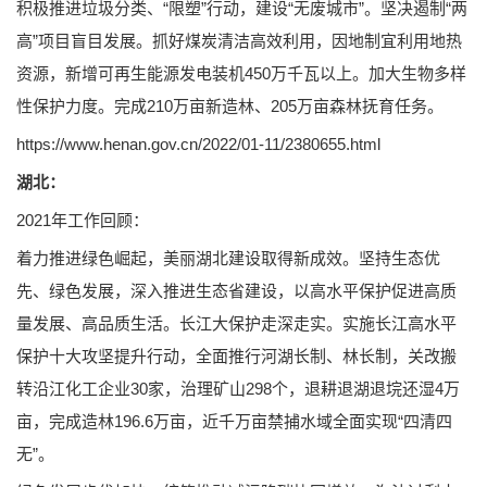
积极推进垃圾分类、“限塑”行动，建设“无废城市”。坚决遏制“两
高”项目盲目发展。抓好煤炭清洁高效利用，因地制宜利用地热
资源，新增可再生能源发电装机450万千瓦以上。加大生物多样
性保护力度。完成210万亩新造林、205万亩森林抚育任务。
https://www.henan.gov.cn/2022/01-11/2380655.html
湖北：
2021年工作回顾：
着力推进绿色崛起，美丽湖北建设取得新成效。坚持生态优
先、绿色发展，深入推进生态省建设，以高水平保护促进高质
量发展、高品质生活。长江大保护走深走实。实施长江高水平
保护十大攻坚提升行动，全面推行河湖长制、林长制，关改搬
转沿江化工企业30家，治理矿山298个，退耕退湖退垸还湿4万
亩，完成造林196.6万亩，近千万亩禁捕水域全面实现“四清四
无”。