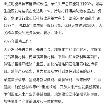
重点用能单位节能降碳改造，单位生产总值能耗下降3%，可再
生能源发电装机占比达到35%。持续打好污染防治攻坚战，钢
铁、水泥等行业超低排放改造基本完成，整治河湖“四乱”问题
1697个，PM2.5年均浓度下降13.5%，优良天数达到256天，人
民群众享受到更多蓝天、碧水、净土。
2022年重点工作：
大力发展先进金属、先进合金、精细化工和绿色建材，实施宝
武铝基新材料、鹤壁镁基新材料、平顶山尼龙新材料等项目。
做强长葛循环经济产业园。加快推进洛阳石化百万吨乙烯项
目。延伸产业链条，着力实现从材料到器件到装备的跃升。
聚焦量子信息、氢能与新型储能、类脑智能、未来网络、生命
健康、前沿新材料等6个重点领域，开辟未来产业发展新赛道，
争创国家未来产业先导试验区。规划建设郑汴洛濮氢能走廊，
加快氢能全产业链研发和一体化布局。