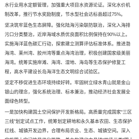
水行业用水定额管理，加强重大项目水资源论证。深化水价机
制改革，推行节水奖励制度，节水型社会达标县超过75%。
坚决筑牢蓝色生态屏障。强化陆海污染联防联治，深化入海排
污口分类整治，近岸海域水质优良面积比例保持在90%以上。
实施海洋蓝色碳汇行动，探索建立测算评估标准体系。推进渤
海湾、莱州湾、胶州湾等重点海湾治理，积极创建国家级美丽
海湾。统筹实施岸滩、海湾、湿地、海岛等生态保护修复工
程，高水平建设长岛海洋生态文明综合试验区。
坚定不移促进生态环境持续好转。牢固树立绿水青山就是金山
银山的理念，强化系统治理、标本兼治，推动经济社会发展全
面绿色转型。
一是加快构建国土空间保护开发新格局。高质量完成国家“三区
三线”划定试点工作，统筹划定耕地和永久基本农田、生态保护
红线、城镇开发边界，合理布局农业、生态、城镇空间。深入