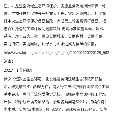
江、九龙江全流域生态环境保护，实施重点海域海岸带保护修
复、生物多样性保护等一批重大工程。突出污染防治，扎实抓
好中央生态环境保护督察整改，完成第二轮省级例行督察，把
老百姓身边的生态环境问题解决好;更高标准实施蓝天、碧水、
碧海、净土四大工程，建设美丽城市、美丽乡村、美丽河湖、
美丽海湾、美丽园区，让绿水青山永远成为福建的骄傲。
http://www.fujian.gov.cn/szf/gzbg/zfgzbg/202201/t20220129_5828
河南：
2021年工作回顾：
持之以恒改善生态环境。扎实推进黄河流域生态环境问题整
治，修复废弃矿山2.58万亩，南太行生态保护修复国家试点工程
基本完成，黄河干流水质稳定达标。加强南水北调中线工程水
质保护和沿线环境专项整治，治理各类问题522个，持续保持Ⅱ
类水质。实施“四水同治”项目929个，完成投资1136亿元。实施