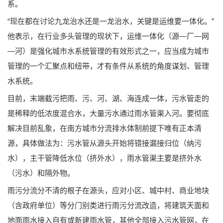
系。
“现在都在讨论九龙治水还是一龙治水，关键是运维要一体化。”
他表示，在行业多头管理的现状下，运维一体化（源—厂—网
—河）是强化城市水系统管理的有效形式之一，应当成为城市
管理的一个汇聚点和纽带，才有条件从系统的角度谋划、管理
水系统。
目前，末端截污把雨、污、河、湖、海连成一体，污水管走的
是稀释的低浓度混合水，大量污水通过雨水管渠入河。要彻底
解决目前乱象，在南方城市分流排水体制前提下唯有正本清
源，具体做法为：污水管从源头开始将错接漏接归位（纳污
水），主干管降低水位（挤外水），雨水管渠主要是挤外水
（污水）和隔外物。
雨污分流分不清的根子在源头，应对小区、城中村、商业地块
（含政府单位）等分门别类进行雨污分流改造，将建筑天面和
地面雨水接入自有或新建雨水管，其他全部接入污水管网，在