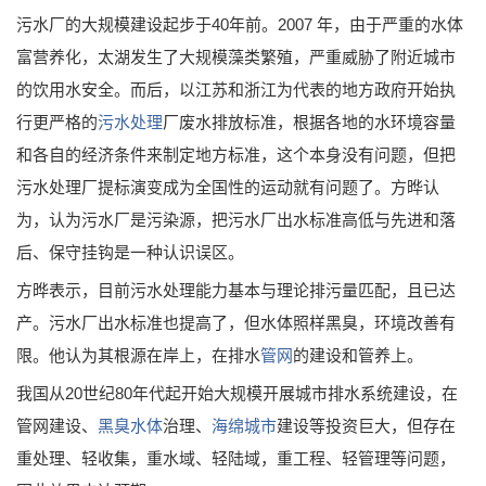
污水厂的大规模建设起步于40年前。2007 年，由于严重的水体
富营养化，太湖发生了大规模藻类繁殖，严重威胁了附近城市
的饮用水安全。而后，以江苏和浙江为代表的地方政府开始执
行更严格的
污水处理
厂废水排放标准，根据各地的水环境容量
和各自的经济条件来制定地方标准，这个本身没有问题，但把
污水处理厂提标演变成为全国性的运动就有问题了。方晔认
为，认为污水厂是污染源，把污水厂出水标准高低与先进和落
后、保守挂钩是一种认识误区。
方晔表示，目前污水处理能力基本与理论排污量匹配，且已达
产。污水厂出水标准也提高了，但水体照样黑臭，环境改善有
限。他认为其根源在岸上，在排水
管网
的建设和管养上。
我国从20世纪80年代起开始大规模开展城市排水系统建设，在
管网建设、
黑臭水体
治理、
海绵城市
建设等投资巨大，但存在
重处理、轻收集，重水域、轻陆域，重工程、轻管理等问题，