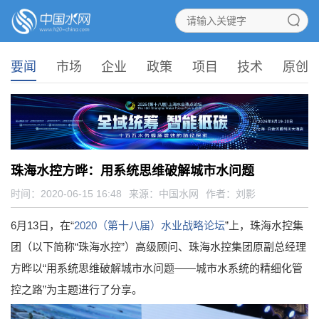
要闻
市场
企业
政策
项目
技术
原创
珠海水控方晔：用系统思维破解城市水问题
时间：2020-06-15 16:48
来源：
中国水网
作者：刘影
6月13日，在“
2020（第十八届）水业战略论坛
”上，珠海水控集
团（以下简称“珠海水控”）高级顾问、珠海水控集团原副总经理
方晔以“用系统思维破解城市水问题——城市水系统的精细化管
控之路”为主题进行了分享。