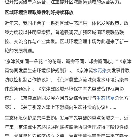
也开始突破单点运营，注重提升区域服务领域的运营实力。
区域环境治理政策性利好持续释放
近年来，我国出台了一系列区域生态环境一体化发展政策，政
策力度较以往明显增强，普遍强调要加强区域间环境联防联
控、交流合作与产业集聚。区域环境治理市场为此迎来了新一
轮的发展机遇。
“京津冀如同一朵花上的花瓣，瓣瓣不同，却瓣瓣同心。”《京津
冀协同发展生态环境保护规划》 、《京津冀
水污染
突发事件联
防联控机制合作协议》、《京津冀重点流域突发水环境污染事
件应急预案》、《京津冀区域环境保护率先突破合作框架协
议》、《京津冀协同发展六河五湖综合治理与
生态修复
总体方
案》、《关于引滦入津上下游横向生态补偿的协议》.....
生态环境保护是京津冀协同发展率先突破的重点领域之一，近
年来，京津冀生态环境联防联控联治协同治理取得了阶段性成
果。尤其是雄安新区成立之后，为京津冀协同发展带来了强大