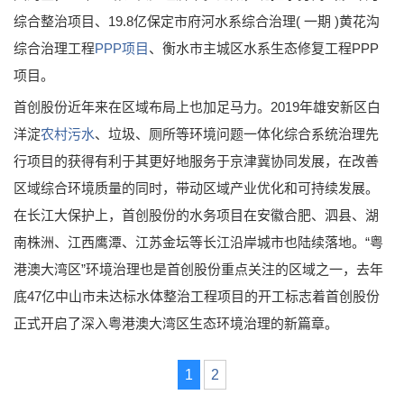
综合整治项目、19.8亿保定市府河水系综合治理( 一期 )黄花沟
综合治理工程
PPP项目
、衡水市主城区水系生态修复工程PPP
项目。
首创股份近年来在区域布局上也加足马力。2019年雄安新区白
洋淀
农村污水
、垃圾、厕所等环境问题一体化综合系统治理先
行项目的获得有利于其更好地服务于京津冀协同发展，在改善
区域综合环境质量的同时，带动区域产业优化和可持续发展。
在长江大保护上，首创股份的水务项目在安徽合肥、泗县、湖
南株洲、江西鹰潭、江苏金坛等长江沿岸城市也陆续落地。“粤
港澳大湾区”环境治理也是首创股份重点关注的区域之一，去年
底47亿中山市未达标水体整治工程项目的开工标志着首创股份
正式开启了深入粤港澳大湾区生态环境治理的新篇章。
1
2