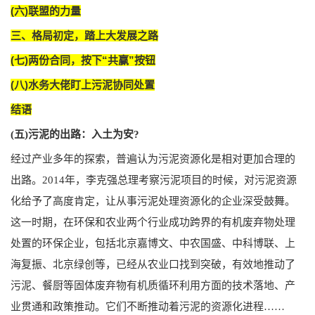
(六)联盟的力量
三、格局初定，踏上大发展之路
(七)两份合同，按下“共赢”按钮
(八)水务大佬盯上污泥协同处置
结语
(五)污泥的出路：入土为安?
经过产业多年的探索，普遍认为污泥资源化是相对更加合理的
出路。2014年，李克强总理考察污泥项目的时候，对污泥资源
化给予了高度肯定，让从事污泥处理资源化的企业深受鼓舞。
这一时期，在环保和农业两个行业成功跨界的有机废弃物处理
处置的环保企业，包括北京嘉博文、中农国盛、中科博联、上
海复振、北京绿创等，已经从农业口找到突破，有效地推动了
污泥、餐厨等固体废弃物有机质循环利用方面的技术落地、产
业贯通和政策推动。它们不断推动着污泥的资源化进程……