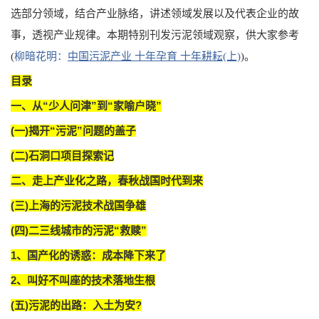
选部分领域，结合产业脉络，讲述领域发展以及代表企业的故
事，透视产业规律。本期特别刊发污泥领域观察，供大家参考
(
柳暗花明：
中国污泥产业 十年孕育 十年耕耘(上)
)。
目录
一、从“少人问津”到“家喻户晓”
(一)揭开“污泥”问题的盖子
(二)石洞口项目探索记
二、走上产业化之路，春秋战国时代到来
(三)上海的污泥技术战国争雄
(四)二三线城市的污泥“救赎”
1、国产化的诱惑：成本降下来了
2、叫好不叫座的技术落地生根
(五)污泥的出路：入土为安?