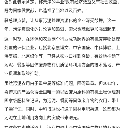
强对此表示肯定，称景津的事业“既有经济效益又有社会效益，
既为国家做贡献，也造福了当地以及百姓。”
获总理点赞，让从事污泥处理资源化的企业深受鼓舞。这一
年，污泥资源化的讨论更加热烈，需求也貌似更加强烈起来。
这一时期，在环保和农业两个行业成功跨界的有机废弃物处理
处置的环保企业，包括北京嘉博文、中农国盛、中科博联、上
海复振、北京绿创等，已经从农业口找到突破，有效地推动了
污泥、餐厨等固体废弃物有机质循环利用方面的技术落地、产
业贯通和政策推动。
虽然污泥农用由于重金属等标准问题，阻碍重重。但2012年，
嘉博文的产品获得全国唯一的以固废为原料的有机土壤调理剂
国家级肥料登记证，为污泥、餐厨等固体废弃物的农用，带上
了通行证。同时，中科博联也打通了园林用肥渠道。这些都为
污泥在土地利用方向上的突破带来曙光。
在这条探索的道路上，还有类似山西中农国盛生物科技有限公