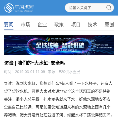
要闻
市场
企业
政策
项目
技术
原创
访谈 | 咱们的“大水缸”安全吗
时间：2019-03-01 11:09
来源：
E20供水圈层
导读：
说到大水缸，您想到什么?有人看了一下水杯子，还有人
望了望饮水机，可见大家对水源地安全这个话题真的不是特别
关注。很多人总觉得一拧水龙头就来了水，好像水源地安不安
全离自己比较远。可是如果您知道原来有的水源地上面有几个
养猪场，猪大粪没有处理就进了河，端起水杯子还觉得踏实吗?